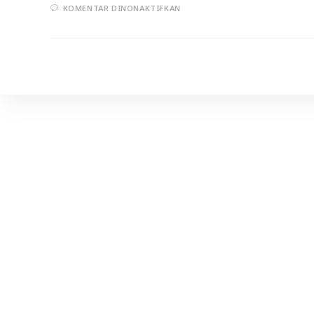
PADA
KOMENTAR DINONAKTIFKAN
HIMBAUAN
KEPEDULIAN
TERHADAP
AHLUS
SUNNAH
DI
SURIAH