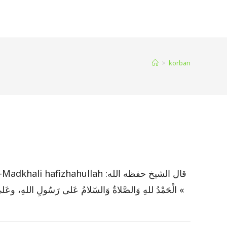
>
korban
ahullah قال الشيخ حفظه الله:
الْحَمْدُ للهِ وَالصَّلاةُ وَالسّلامُ عَلى رَسُولِ اللهِ، وعَلى آلِهِ وَص