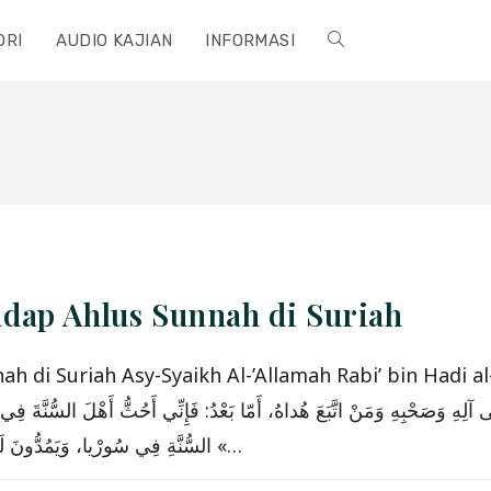
ORI
AUDIO KAJIAN
INFORMASI
TOGGLE
WEBSITE
SEARCH
dap Ahlus Sunnah di Suriah
ah Asy-Syaikh Al-’Allamah Rabi’ bin Hadi al-Madkhali hafizh
َحْبِهِ وَمَنْ اتَّبَعَ هُداهُ، أَمّا بَعْدُ: فَإِنِّي أَحُثُّ أَهْلَ السُّنَّةَ فِي الْمَ
السُّنَّةِ فِي سُورْيا، وَيَمُدُّونَ لَهُمْ يَدَ المُسَاعَدَةَ، وَخَاصَّةً الْمُشَرَّدِينَ مِنْهُمْ وَالمَنْكُوبِينَ «…