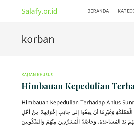
Skip
Salafy.or.id
to
BERANDA
KATEG
content
korban
KAJIAN KHUSUS
Himbauan Kepedulian Terha
Himbauan Kepedulian Terhadap Ahlus Sunnah di Suri
» مْلَكَةِ وَغَيْرِهَا أَنْ يَقِفُوا إِلى جَانِبِ إِخْوَانِهِمْ مِنْ أَهْلِ