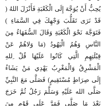
يُحِبُّ أَنْ يُوَجَّهَ إِلَى الْكَعْبَةِ فَأَنْزَلَ اللهُ (
قَدْ نَرَى تَقَلُّبَ وَجْهِكَ فِي السَّمَاءِ )
فَتَوَجَّهَ نَحْوَ الْكَعْبَةِ وَقَالَ السُّفَهَاءُ مِنَ
النَّاسِ وَهُمُ الْيَهُودُ (مَا وَلاهُمْ عَنْ
قِبْلَتِهِمِ الَّتِي كَانُوا عَلَيْهَا قُلْ ِللهِ
الْمَشْرِقُ وَالْمَغْرِبُ يَهْدِي مَنْ يَشَاءُ
إِلَى صِرَاطٍ مُسْتَقِيمٍ) فَصَلَّى مَعَ النَّبِيِّ
صَلَّى الله عَلَيْهِ وَسَلَّمَ رَجُلٌ ثُمَّ خَرَجَ
بَعْدَ مَا صَلَّى فَمَرَّ عَلَى قَوْمٍ مِنَ