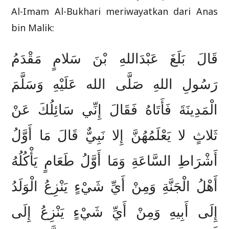
Al-Imam Al-Bukhari meriwayatkan dari Anas
bin Malik:
قَالَ بَلَغَ عَبْدَاللهِ بْنَ سَلامٍ مَقْدَمُ
رَسُولِ اللهِ صَلَّى الله عَلَيْهِ وَسَلَّمَ
الْمَدِينَةَ فَأَتَاهُ فَقَالَ إِنِّي سَائِلُكَ عَنْ
ثَلاثٍ لا يَعْلَمُهُنَّ إِلا نَبِيٌّ قَالَ مَا أَوَّلُ
أَشْرَاطِ السَّاعَةِ وَمَا أَوَّلُ طَعَامٍ يَأْكُلُهُ
أَهْلُ الْجَنَّةِ وَمِنْ أَيِّ شَيْءٍ يَنْزِعُ الْوَلَدُ
إِلَى أَبِيهِ وَمِنْ أَيِّ شَيْءٍ يَنْزِعُ إِلَى