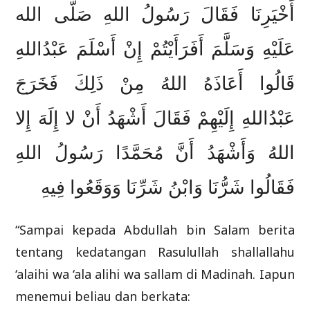
أَخْيَرِنَا فَقَالَ رَسُولُ اللهِ صَلَّى الله
عَلَيْهِ وَسَلَّمَ أَفَرَأَيْتُمْ إِنْ أَسْلَمَ عَبْدُاللهِ
قَالُوا أَعَاذَهُ اللهُ مِنْ ذَلِكَ فَخَرَجَ
عَبْدُاللهِ إِلَيْهِمْ فَقَالَ أَشْهَدُ أَنْ لا إِلَهَ إِلا
اللهُ وَأَشْهَدُ أَنَّ مُحَمَّدًا رَسُولُ اللهِ
فَقَالُوا شَرُّنَا وَابْنُ شَرِّنَا وَوَقَعُوا فِيهِ
“Sampai kepada Abdullah bin Salam berita
tentang kedatangan Rasulullah shallallahu
‘alaihi wa ‘ala alihi wa sallam di Madinah. Iapun
menemui beliau dan berkata: