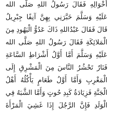
أَخْوَالِهِ فَقَالَ رَسُولُ اللهِ صَلَّى الله
عَلَيْهِ وَسَلَّمَ خَبَّرَنِي بِهِنَّ آنِفًا جِبْرِيلُ
قَالَ فَقَالَ عَبْدُاللهِ ذَاكَ عَدُوُّ الْيَهُودِ مِنَ
الْمَلائِكَةِ فَقَالَ رَسُولُ اللهِ صَلَّى الله
عَلَيْهِ وَسَلَّمَ أَمَّا أَوَّلُ أَشْرَاطِ السَّاعَةِ
فَنَارٌ تَحْشُرُ النَّاسَ مِنَ الْمَشْرِقِ إِلَى
الْمَغْرِبِ وَأَمَّا أَوَّلُ طَعَامٍ يَأْكُلُهُ أَهْلُ
الْجَنَّةِ فَزِيَادَةُ كَبِدِ حُوتٍ وَأَمَّا الشَّبَهُ فِي
الْوَلَدِ فَإِنَّ الرَّجُلَ إِذَا غَشِيَ الْمَرْأَةَ