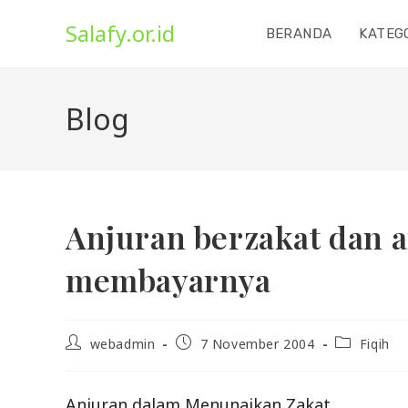
Skip
Salafy.or.id
to
BERANDA
KATEG
content
Blog
Anjuran berzakat dan a
membayarnya
Post
Post
Post
webadmin
7 November 2004
Fiqih
author:
published:
category:
Anjuran dalam Menunaikan Zakat