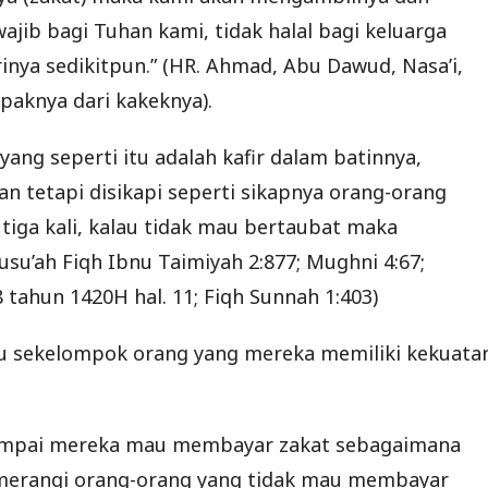
ajib bagi Tuhan kami, tidak halal bagi keluarga
inya sedikitpun.” (HR. Ahmad, Abu Dawud, Nasa’i,
paknya dari kakeknya).
ng seperti itu adalah kafir dalam batinnya,
an tetapi disikapi seperti sikapnya orang-orang
iga kali, kalau tidak mau bertaubat maka
su’ah Fiqh Ibnu Taimiyah 2:877; Mughni 4:67;
8 tahun 1420H hal. 11; Fiqh Sunnah 1:403)
tu sekelompok orang yang mereka memiliki kekuata
ampai mereka mau membayar zakat sebagaimana
merangi orang-orang yang tidak mau membayar