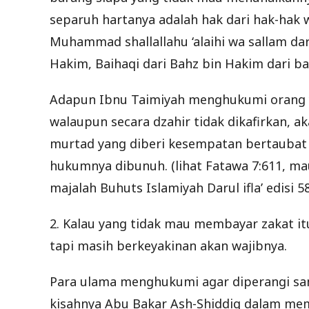
separuh hartanya adalah hak dari hak-hak w
Muhammad shallallahu ‘alaihi wa sallam dar
Hakim, Baihaqi dari Bahz bin Hakim dari ba
Adapun Ibnu Taimiyah menghukumi orang ya
walaupun secara dzahir tidak dikafirkan, ak
murtad yang diberi kesempatan bertaubat t
hukumnya dibunuh. (lihat Fatawa 7:611, mau
majalah Buhuts Islamiyah Darul ifla’ edisi 5
2. Kalau yang tidak mau membayar zakat i
tapi masih berkeyakinan akan wajibnya.
Para ulama menghukumi agar diperangi s
kisahnya Abu Bakar Ash-Shiddiq dalam me