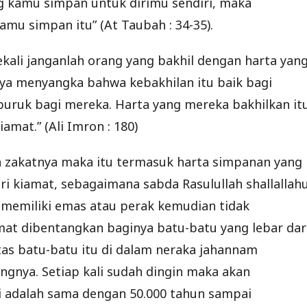
g kamu simpan untuk dirimu sendiri, maka
amu simpan itu” (At Taubah : 34-35).
-sekali janganlah orang yang bakhil dengan harta yan
Nya menyangka bahwa kebakhilan itu baik bagi
buruk bagi mereka. Harta yang mereka bakhilkan it
iamat.” (Ali Imron : 180)
an zakatnya maka itu termasuk harta simpanan yang
ri kiamat, sebagaimana sabda Rasulullah shallallah
ng memiliki emas atau perak kemudian tidak
amat dibentangkan baginya batu-batu yang lebar dar
as batu-batu itu di dalam neraka jahannam
ngnya. Setiap kali sudah dingin maka akan
ri adalah sama dengan 50.000 tahun sampai