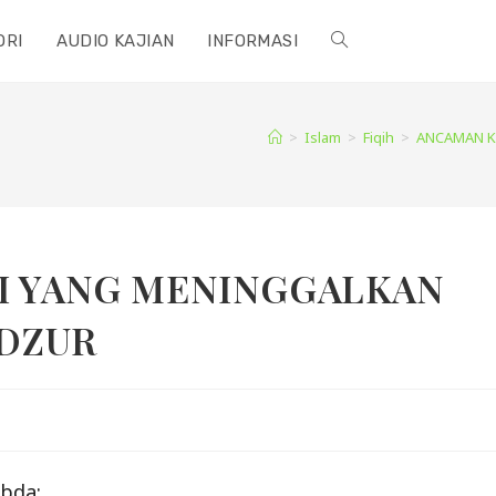
ORI
AUDIO KAJIAN
INFORMASI
TOGGLE
WEBSITE
>
Islam
>
Fiqih
>
ANCAMAN K
SEARCH
I YANG MENINGGALKAN
UDZUR
abda: