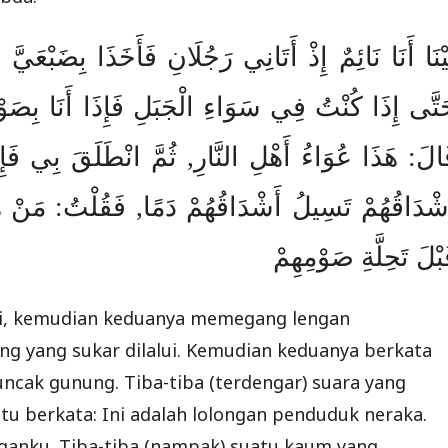
يْنَا أَنَا نَائِمٌ إِذْ أَتَانِي رَجُلَانِ فَأَخَذَا بِضَبْعَيّ
تَّى إِذَا كُنْتُ فِي سَوَاءِ الْجَبَلِ فَإِذَا أَنَا بِص
الَ: هَذَا عُوَاءُ أَهْلِ النَّارِ, ثُمَّ انْطَلَقَ بِي فَإِذَ
شْدَاقُهُمْ تَسِيلُ أَشْدَاقُهُمْ دَمًا, فَقُلْتُ: مَنْ هَ
بْلَ تَحِلَّةِ صَوْمِهِمْ
laki, kemudian keduanya memegang lengan
g yang sukar dilalui. Kemudian keduanya berkata
uncak gunung. Tiba-tiba (terdengar) suara yang
 itu berkata: Ini adalah lolongan penduduk neraka.
ganku. Tiba-tiba (nampak) suatu kaum yang