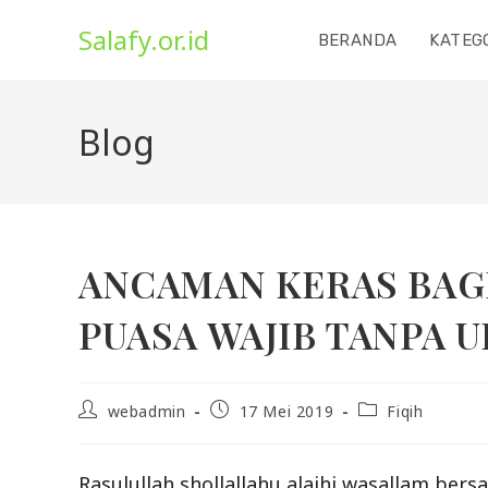
Skip
Salafy.or.id
to
BERANDA
KATEG
content
Blog
ANCAMAN KERAS BAG
PUASA WAJIB TANPA 
Post
Post
Post
webadmin
17 Mei 2019
Fiqih
author:
published:
category:
Rasulullah shollallahu alaihi wasallam bers