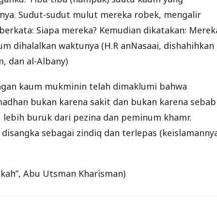
inya. Sudut-sudut mulut mereka robek, mengalir
 berkata: Siapa mereka? Kemudian dikatakan: Merek
um dihalalkan waktunya (H.R anNasaai, dishahihkan
, dan al-Albany)
angan kaum mukminin telah dimaklumi bahwa
adhan bukan karena sakit dan bukan karena sebab
tu lebih buruk dari pezina dan peminum khamr.
 disangka sebagai zindiq dan terlepas (keislamanny
rkah”, Abu Utsman Kharisman)