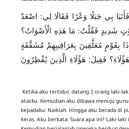
َ فَأَتَيَا بِي جَبَلًا وَعْرًا فَقَالَا لِي: اصْعَدْ
َوْتٍ شَدِيدٍ فَقُلْتُ: مَا هَذِهِ الْأَصْوَاتُ؟
ا بِقَوْمٍ مُعَلَّقِينَ بِعَرَاقِيبِهِمْ مُشَقَّقَةٍ
ؤُلَاءِ؟ فَقِيلَ: هَؤُلَاءِ الَّذِينَ يُفْطِرُونَ
Ketika aku tertidur, datang 2 orang laki-
atasku. Kemudian aku dibawa menuju gunun
kepadaku: Naiklah. Hingga aku berada di p
keras. Aku berkata: Suara apa ini? Laki-laki
Kemudian berjalanlah (mereka berdua) den