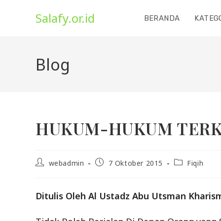
Skip
Salafy.or.id
to
BERANDA
KATEG
content
Blog
HUKUM-HUKUM TERKAI
Post
Post
Post
webadmin
7 Oktober 2015
Fiqih
author:
published:
category:
Ditulis Oleh Al Ustadz Abu Utsman Kharis