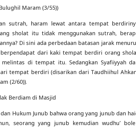
Bulughil Maram (3/55))
an sutrah, haram lewat antara tempat berdiriny
ang sholat itu tidak menggunakan sutrah, berap
epannya? Di sini ada perbedaan batasan jarak menur
 berpendapat dari kaki tempat berdiri orang shola
 melintas di tempat itu. Sedangkan Syafiiyyah da
ri tempat berdiri (disarikan dari Taudhiihul Ahka
m (2/60)).
dak Berdiam di Masjid
 dan Hukum Junub bahwa orang yang junub dan hai
amun, seorang yang junub kemudian wudhu’ bole