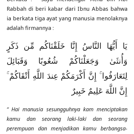
Rabbah di beri kabar dari Ibnu Abbas bahwa
ia berkata tiga ayat yang manusia menolaknya
adalah firmannya :
يَا أَيُّهَا النَّاسُ إِنَّا خَلَقْنَاكُم مِّن ذَكَرٍ
وَأُنثَىٰ وَجَعَلْنَاكُمْ شُعُوبًا وَقَبَائِلَ
لِتَعَارَفُوا ۚ إِنَّ أَكْرَمَكُمْ عِندَ اللَّهِ أَتْقَاكُمْ ۚ
إِنَّ اللَّهَ عَلِيمٌ خَبِيرٌ
“ Hai manusia sesungguhnya kam menciptakan
kamu dan seorang laki-laki dan seorang
perempuan dan menjadikan kamu berbangsa-