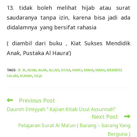
13. tidak boleh melihat hijab atau surat
saudaranya tanpa izin, karena bisa jadi ada
didalamnya yang bersifat rahasia
( diambil dari buku , Kiat Sukses Mendidik
Anak, Pustaka Al Haura’)
TAGS
:
3F 3F
,
ADAB
,
AGAR
,
ALLAH
,
DOSA
,
KAMU
,
MAHA
,
MAKA
,
MEMBERI
SALAM
,
RUMAH
,
SAJA
Previous Post
Read
more
Dauroh Ilmiyyah ” Kajian Kitab Usul Assunnah”
articles
Next Post
Pelajaran Surat Al Ma’un ( Barang – barang Yang
Berguna )