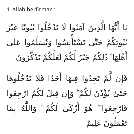
1. Allah berfirman :
يَا أَيُّهَا الَّذِينَ آمَنُوا لَا تَدْخُلُوا بُيُوتًا غَيْرَ
بُيُوتِكُمْ حَتَّىٰ تَسْتَأْنِسُوا وَتُسَلِّمُوا عَلَىٰ
أَهْلِهَا ۚ ذَٰلِكُمْ خَيْرٌ لَّكُمْ لَعَلَّكُمْ تَذَكَّرُونَ
فَإِن لَّمْ تَجِدُوا فِيهَا أَحَدًا فَلَا تَدْخُلُوهَا
حَتَّىٰ يُؤْذَنَ لَكُمْ ۖ وَإِن قِيلَ لَكُمُ ارْجِعُوا
فَارْجِعُوا ۖ هُوَ أَزْكَىٰ لَكُمْ ۚ وَاللَّهُ بِمَا
تَعْمَلُونَ عَلِيمٌ