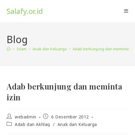
Skip
Salafy.or.id
to
content
Blog
>
Islam
>
Anak dan Keluarga
>
Adab berkunjung dan meminta izi
Adab berkunjung dan meminta
izin
Post
Post
webadmin
6 Desember 2012
author:
published:
Post
Adab dan Akhlaq
/
Anak dan Keluarga
category: