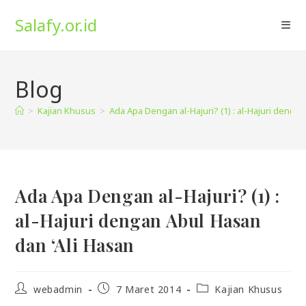
Skip
Salafy.or.id
to
content
Blog
>
Kajian Khusus
>
Ada Apa Dengan al-Hajuri? (1) : al-Hajuri dengan
Ada Apa Dengan al-Hajuri? (1) :
al-Hajuri dengan Abul Hasan
dan ‘Ali Hasan
Post
Post
Post
webadmin
7 Maret 2014
Kajian Khusus
author:
published:
category: