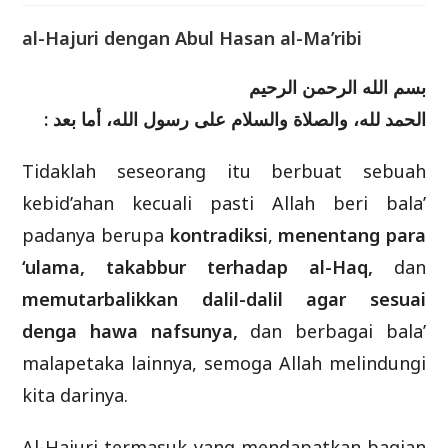
al-Hajuri dengan Abul Hasan al-Ma’ribi
بسم الله الرحمن الرحيم
الحمد لله، والصلاة والسلام على رسول الله،
أما بعد :
Tidaklah seseorang itu berbuat sebuah
kebid’ahan kecuali pasti Allah beri bala’
padanya berupa
kontradiksi
,
menentang para
‘ulama, takabbur terhadap al-Haq,
dan
memutarbalikkan dalil-dalil agar sesuai
denga hawa nafsunya,
dan berbagai bala’
malapetaka lainnya, semoga Allah melindungi
kita darinya.
Al-Hajuri termasuk yang mendapatkan bagian