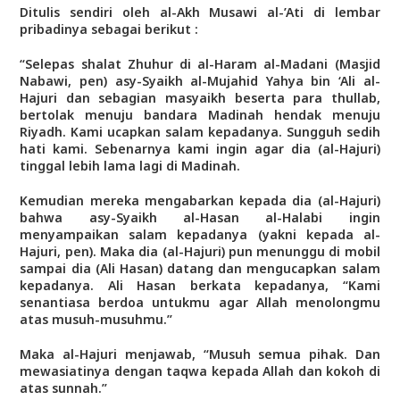
Ditulis sendiri oleh al-Akh Musawi al-’Ati di lembar
pribadinya sebagai berikut :
“Selepas shalat Zhuhur di al-Haram al-Madani (Masjid
Nabawi, pen) asy-Syaikh al-Mujahid Yahya bin ‘Ali al-
Hajuri dan sebagian masyaikh beserta para thullab,
bertolak menuju bandara Madinah hendak menuju
Riyadh. Kami ucapkan salam kepadanya. Sungguh sedih
hati kami. Sebenarnya kami ingin agar dia (al-Hajuri)
tinggal lebih lama lagi di Madinah.
Kemudian mereka mengabarkan kepada dia (al-Hajuri)
bahwa asy-Syaikh al-Hasan al-Halabi ingin
menyampaikan salam kepadanya (yakni kepada al-
Hajuri, pen). Maka dia (al-Hajuri) pun menunggu di mobil
sampai dia (Ali Hasan) datang dan mengucapkan salam
kepadanya. Ali Hasan berkata kepadanya, “Kami
senantiasa berdoa untukmu agar Allah menolongmu
atas musuh-musuhmu.”
Maka al-Hajuri menjawab, “Musuh semua pihak. Dan
mewasiatinya dengan taqwa kepada Allah dan kokoh di
atas sunnah.”