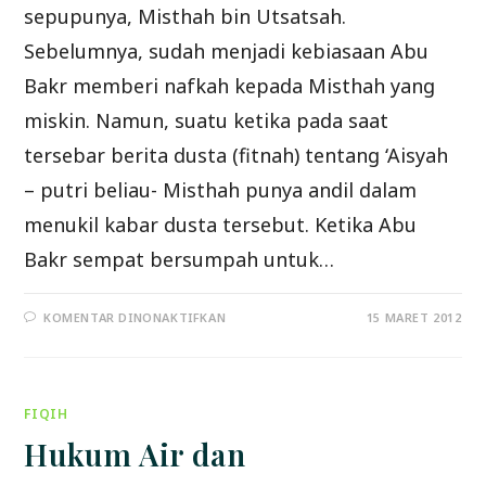
sepupunya, Misthah bin Utsatsah.
Sebelumnya, sudah menjadi kebiasaan Abu
Bakr memberi nafkah kepada Misthah yang
miskin. Namun, suatu ketika pada saat
tersebar berita dusta (fitnah) tentang ‘Aisyah
– putri beliau- Misthah punya andil dalam
menukil kabar dusta tersebut. Ketika Abu
Bakr sempat bersumpah untuk…
PADA
KOMENTAR DINONAKTIFKAN
15 MARET 2012
JADILAH
PEMAAF
AGAR
DIAMPUNI
ALLAH
FIQIH
Hukum Air dan