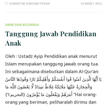
PADA
KOMENTAR DINONAKTIFKAN
24 MARET 2012
CONTOH
PENDAPAT
AL-
IMAM
AN-
NAWAWY
ANAK DAN KELUARGA
YANG
BERBEDA
DENGAN
Tanggung Jawab Pendidikan
AL-
IMAM
ASY-
Anak
SYAFI’I
Oleh : Ustadz Ayip Pendidikan anak menurut
Islam merupakan tanggung jawab orang tua.
Ini sebagaimana disebutkan dalam Al-Qur’an:
يَا أَيُّهَا الَّذِينَ آمَنُوا قُوا أَنفُسَكُمْ وَأَهْلِيكُمْ نَارًا وَقُودُهَا النَّاسُ
وَالْحِجَارَةُ عَلَيْهَا مَلَائِكَةٌ غِلَاظٌ شِدَادٌ لَّا يَعْصُونَ اللَّهَ مَا
أَمَرَهُمْ وَيَفْعَلُونَ مَا يُؤْمَرُونَ {التحريم:٦} “Hai orang-
orang yang beriman, peliharalah dirimu dan