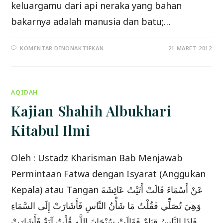
keluargamu dari api neraka yang bahan
bakarnya adalah manusia dan batu;…
PADA
KOMENTAR DINONAKTIFKAN
21 MARET 2012
TANGGUNG
JAWAB
PENDIDIKAN
ANAK
AQIDAH
Kajian Shahih Albukhari
Kitabul Ilmi
Oleh : Ustadz Kharisman Bab Menjawab
Permintaan Fatwa dengan Isyarat (Anggukan
Kepala) atau Tangan عَنْ أَسْمَاءَ قَالَتْ أَتَيْتُ عَائِشَةَ
وَهِيَ تُصَلِّي فَقُلْتُ مَا شَأْنُ النَّاسِ فَأَشَارَتْ إِلَى السَّمَاءِ
فَإِذَا النَّاسُ قِيَامٌ فَقَالَتْ سُبْحَانَ اللَّهِ قُلْتُ آيَةٌ فَأَشَارَتْ