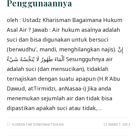
Penggunaannya
oleh : Ustadz Kharisman Bagaimana Hukum
Asal Air ? Jawab : Air hukum asalnya adalah
suci dan bisa digunakan untuk bersuci
(berwudhu’, mandi, menghilangkan najis). إِنَّ
اَلْمَاءَ طَهُورٌ لَا يُنَجِّسُهُ شَيْءٌ Sesungguhnya air
adalah suci (dan mensucikan), tidaklah
ternajiskan dengan suatu apapun (H.R Abu
Dawud, atTirmidzi, anNasaa-i) Jika anda
menemukan sejumlah air dan tidak bisa
dipastikan apakah suci atau tidak,…
PADA
KOMENTAR DINONAKTIFKAN
12 MARET 2012
HUKUM
AIR
DAN