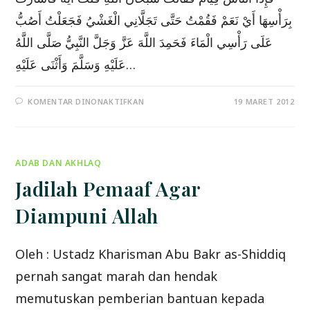
بِرَأْسِهَا أَيْ نَعَمْ فَقُمْتُ حَتَّى تَجَلَّانِي الْغَشْيُ فَجَعَلْتُ أَصُبُّ
عَلَى رَأْسِي الْمَاءَ فَحَمِدَ اللَّهَ عَزَّ وَجَلَّ النَّبِيُّ صَلَّى اللَّهُ
عَلَيْهِ وَسَلَّمَ وَأَثْنَى عَلَيْهِ…
PADA
KOMENTAR DINONAKTIFKAN
19 MARET 2012
KAJIAN
SHAHIH
ALBUKHARI
KITABUL
ILMI
ADAB DAN AKHLAQ
Jadilah Pemaaf Agar
Diampuni Allah
Oleh : Ustadz Kharisman Abu Bakr as-Shiddiq
pernah sangat marah dan hendak
memutuskan pemberian bantuan kepada