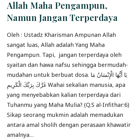
5
Allah Maha Pengampun,
ARBAIN
ANNAWAWIYYAH)
Namun Jangan Terperdaya
Oleh : Ustadz Kharisman Ampunan Allah
sangat luas, Allah adalah Yang Maha
Pengampun. Tapi, jangan terperdaya oleh
syaitan dan hawa nafsu sehingga bermudah-
mudahan untuk berbuat dosa. يَا أَيُّهَا الْإِنْسَانُ مَا
غَرَّكَ بِرَبِّكَ الْكَرِيمِ Wahai sekalian manusia, apa
yang menyebabkan kalian terperdaya dari
Tuhanmu yang Maha Mulia? (Q.S al-Infithar:6)
Sikap seorang mukmin adalah memadukan
antara amal sholih dengan perasaan khawatir
amalnya…