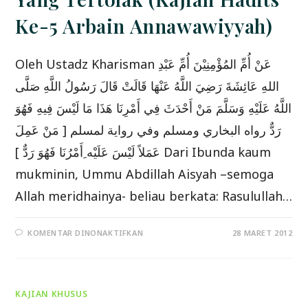
Ke-5 Arbain Annawawiyyah)
Oleh Ustadz Kharisman عَنْ أُمِّ المُؤْمِنِيْنَ أُمِّ عَبْدِ
اللهِ عَائِشَةَ رَضِيَ اللَّهُ عَنْهَا قَالَتْ قَالَ رَسُولُ اللَّهِ صَلَّى
اللَّهُ عَلَيْهِ وَسَلَّمَ مَنْ أَحْدَثَ فِي أَمْرِنَا هَذَا مَا لَيْسَ فِيهِ فَهُوَ
رَدٌّ رواه البخاري ومسلم وفي رواية لمسلم [ مَنْ عَمِلَ
عَمَلاً لَيْسَ عَلَيْه ِأَمْرُنَا فَهُوَ رَدٌّ ] Dari Ibunda kaum
mukminin, Ummu Abdillah Aisyah –semoga
Allah meridhainya- beliau berkata: Rasulullah…
PADA
KOMENTAR DINONAKTIFKAN
28 MARET 2012
PERBUATAN
BID’AH:
AMALAN
YANG
TERTOLAK
(KAJIAN
KAJIAN KHUSUS
HADITS
KE-