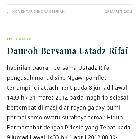
PADA
KOMENTAR DINONAKTIFKAN
26 MARET 2012
ALLAH
MAHA
PENGAMPUN,
NAMUN
JANGAN
TERPERDAYA
INFO UMUM
Dauroh Bersama Ustadz Rifai
hadirilah Daurah bersama Ustadz Rifai
pengasuh mahad sine Ngawi pamflet
terlampir di attachment pada 8 jumadil awal
1433 h / 31 maret 2012 ba'da maghrib-selesai
bertempat di masjid ar royan galaxy bumi
permai semolowaru surabaya tema : Hidup
Bermartabat dengan Prinsip yang Tepat pada
9 jumadil awal 1433 h / 1 april 2012 08.30-