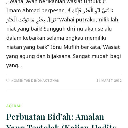
,”Wahai ayah berikanlah wasiat untukku”.
Imam Ahmad berpesan, يَا بُنَيَّ انْوِ الْخَيْرَ فَإِنَّكَ لَا
تَزَالُ بِخَيْرٍ مَا نَوَيْتَ الْخَيْرَ ”Wahai putraku,milikilah
niat yang baik! Sungguh,dirimu akan selalu
dalam kebaikan selama engkau memiliki
niatan yang baik” Ibnu Muflih berkata,”Wasiat
yang agung dan bijaksana. Sangat mudah bagi
yang…
PADA
KOMENTAR DINONAKTIFKAN
31 MARET 2012
WASIAT
IMAM
AHMAD
UNTUK
PUTRANYA
AGAR
AQIDAH
BERNIAT
BAIK
Perbuatan Bid’ah: Amalan
Yang Tertolak (Kajian Hadits