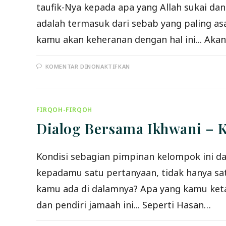
taufik-Nya kepada apa yang Allah sukai dan
adalah termasuk dari sebab yang paling as
kamu akan keheranan dengan hal ini... Aka
PADA
KOMENTAR DINONAKTIFKAN
DIALOG
BERSAMA
IKHWANI
–
PENYEMPALANNYA
(III)
FIRQOH-FIRQOH
Dialog Bersama Ikhwani – K
Kondisi sebagian pimpinan kelompok ini d
kepadamu satu pertanyaan, tidak hanya sa
kamu ada di dalamnya? Apa yang kamu keta
dan pendiri jamaah ini... Seperti Hasan…