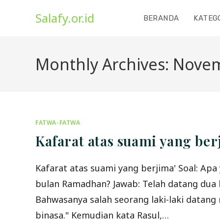
Skip
Salafy.or.id
to
BERANDA
KATEG
content
Monthly Archives: Nove
FATWA-FATWA
Kafarat atas suami yang ber
Kafarat atas suami yang berjima' Soal: Apa y
bulan Ramadhan? Jawab: Telah datang dua h
Bahwasanya salah seorang laki-laki datang 
binasa." Kemudian kata Rasul,…