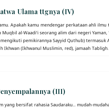
atwa Ulama ttgnya (IV)
amu. Apakah kamu mendengar perkataan ahli ilmu 
h Muqbil al-Waadi'i seorang alim dari negeri Yaman
g mengikuti pemikirannya Sayyid Quthub) termasuk 
 Ikhwan (Ikhwanul Muslimin, red), jamaah Tabligh
enyempalannya (III)
him yang bersifat rahasia Saudaraku... mudah-mudah