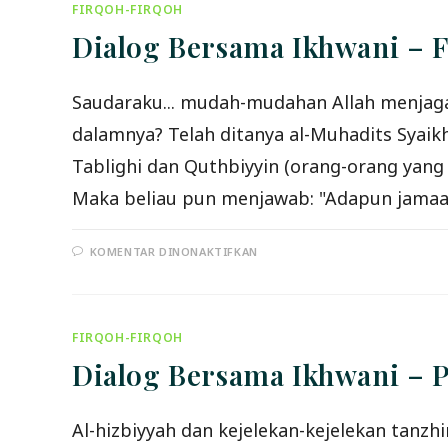
BAIT
FIRQOH-FIRQOH
RASULULLAH
Dialog Bersama Ikhwani – F
Saudaraku... mudah-mudahan Allah menjag
dalamnya? Telah ditanya al-Muhadits Syaik
Tablighi dan Quthbiyyin (orang-orang yan
Maka beliau pun menjawab: "Adapun jamaah
PADA
KOMENTAR DINONAKTIFKAN
DIALOG
BERSAMA
IKHWANI
–
FATWA
ULAMA
FIRQOH-FIRQOH
TTGNYA
(IV)
Dialog Bersama Ikhwani – P
Al-hizbiyyah dan kejelekan-kejelekan tanz