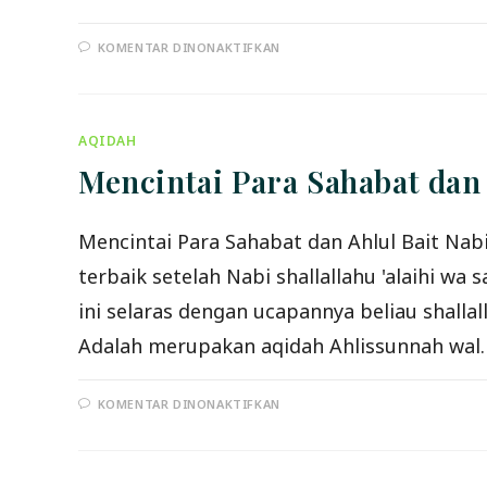
PADA
KOMENTAR DINONAKTIFKAN
KAFARAT
ATAS
SUAMI
YANG
BERJIMA’
AQIDAH
Mencintai Para Sahabat dan 
Mencintai Para Sahabat dan Ahlul Bait Nabi
terbaik setelah Nabi shallallahu 'alaihi w
ini selaras dengan ucapannya beliau shallal
Adalah merupakan aqidah Ahlissunnah wal
PADA
KOMENTAR DINONAKTIFKAN
MENCINTAI
PARA
SAHABAT
DAN
AHLUL