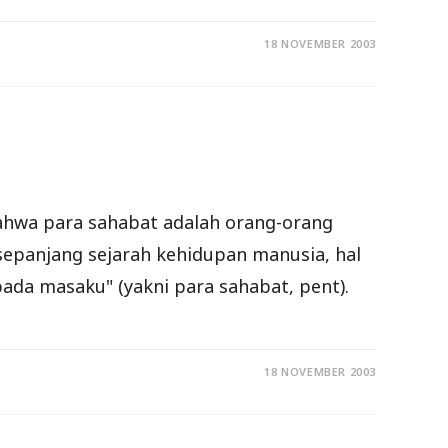
18 NOVEMBER 2003
 bahwa para sahabat adalah orang-orang
k sepanjang sejarah kehidupan manusia, hal
 pada masaku" (yakni para sahabat, pent).
18 NOVEMBER 2003