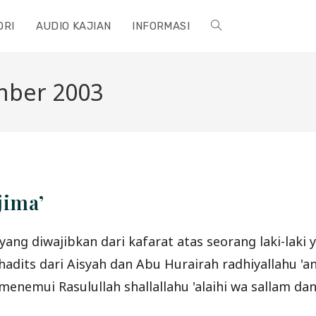
ORI
AUDIO KAJIAN
INFORMASI
TOGGLE
WEBSITE
mber 2003
SEARCH
jima’
ang diwajibkan dari kafarat atas seorang laki-laki y
adits dari Aisyah dan Abu Hurairah radhiyallahu '
menemui Rasulullah shallallahu 'alaihi wa sallam dan