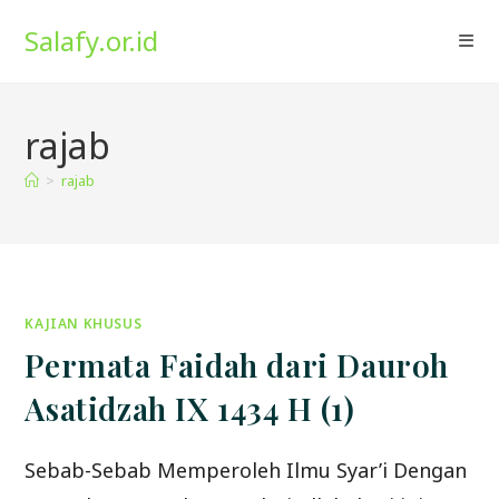
Skip
Salafy.or.id
to
content
rajab
>
rajab
KAJIAN KHUSUS
Permata Faidah dari Dauroh
Asatidzah IX 1434 H (1)
Sebab-Sebab Memperoleh Ilmu Syar’i Dengan