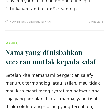
Masjid Riyadhul Jannah,Bojong Ciluengsi
Info kajian tambahan: Streaming…
PADA
KOMENTAR DINONAKTIFKAN
9 MEI 2013
HADIRILAH
DAUROH
ISLAM
ILMIYYAH
1
HARI
MANHAJ
Nama yang dinisbahkan
secaran mutlak kepada salaf
Setelah kita memahami pengertian salafy
menurut termonologi atau istilah, mau tidak
mau kita mesti mengisyaratkan bahwa siapa
saja yang berjalan di atas manhaj yang telah
dilalui oleh orang – orang yang terdahulu,