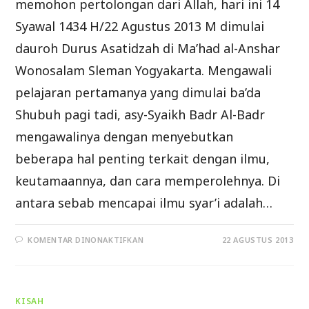
memohon pertolongan dari Allah, hari ini 14
Syawal 1434 H/22 Agustus 2013 M dimulai
dauroh Durus Asatidzah di Ma’had al-Anshar
Wonosalam Sleman Yogyakarta. Mengawali
pelajaran pertamanya yang dimulai ba’da
Shubuh pagi tadi, asy-Syaikh Badr Al-Badr
mengawalinya dengan menyebutkan
beberapa hal penting terkait dengan ilmu,
keutamaannya, dan cara memperolehnya. Di
antara sebab mencapai ilmu syar’i adalah…
PADA
KOMENTAR DINONAKTIFKAN
22 AGUSTUS 2013
PERMATA
FAIDAH
DARI
DAUROH
ASATIDZAH
IX
KISAH
1434