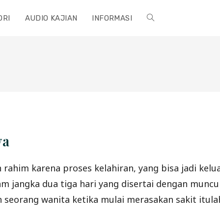
ORI
AUDIO KAJIAN
INFORMASI
TOGGLE
WEBSITE
SEARCH
ya
eh rahim karena proses kelahiran, yang bisa jadi ke
 jangka dua tiga hari yang disertai dengan munculn
h seorang wanita ketika mulai merasakan sakit itula