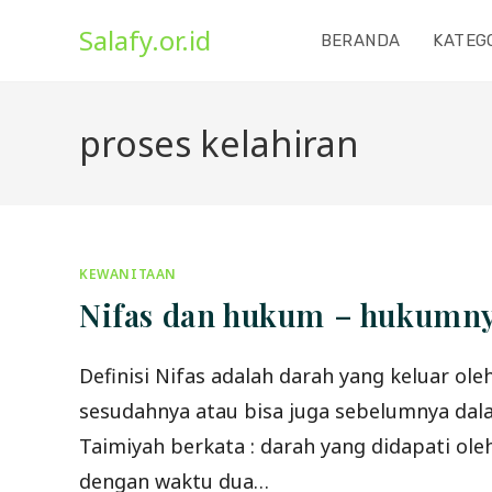
Skip
Salafy.or.id
to
BERANDA
KATEG
content
proses kelahiran
KEWANITAAN
Nifas dan hukum – hukumn
Definisi Nifas adalah darah yang keluar ol
sesudahnya atau bisa juga sebelumnya dalam
Taimiyah berkata : darah yang didapati ole
dengan waktu dua…