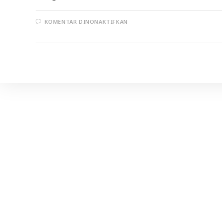
PADA
KOMENTAR DINONAKTIFKAN
NIFAS
DAN
HUKUM
–
HUKUMNYA