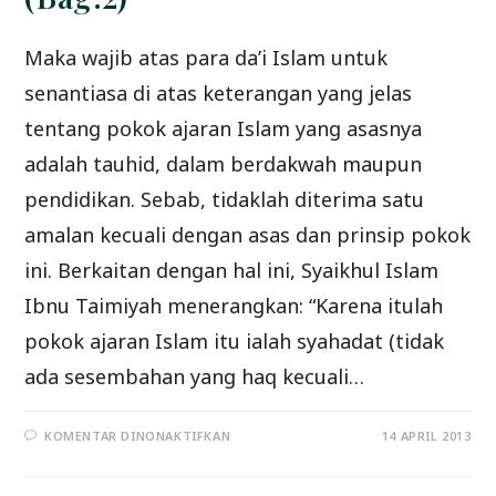
Maka wajib atas para da’i Islam untuk
senantiasa di atas keterangan yang jelas
tentang pokok ajaran Islam yang asasnya
adalah tauhid, dalam berdakwah maupun
pendidikan. Sebab, tidaklah diterima satu
amalan kecuali dengan asas dan prinsip pokok
ini. Berkaitan dengan hal ini, Syaikhul Islam
Ibnu Taimiyah menerangkan: “Karena itulah
pokok ajaran Islam itu ialah syahadat (tidak
ada sesembahan yang haq kecuali…
PADA
KOMENTAR DINONAKTIFKAN
14 APRIL 2013
DAKWAH
KEPADA
YANG
PALING