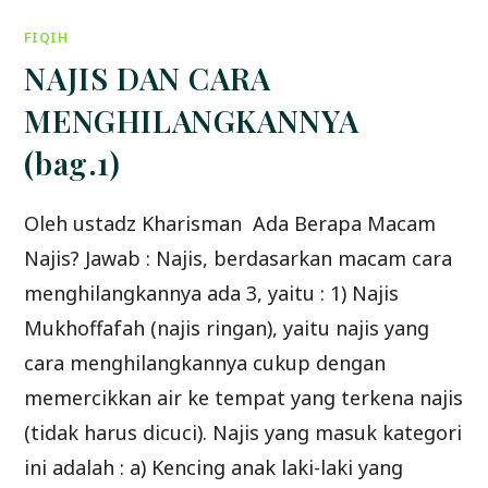
UTAMA
DAN
FIQIH
YANG
UTAMA,
YANG
NAJIS DAN CARA
PALING
UTAMA
ADALAH
MENGHILANGKANNYA
TAUHID
(BAG.2)
(bag.1)
Oleh ustadz Kharisman Ada Berapa Macam
Najis? Jawab : Najis, berdasarkan macam cara
menghilangkannya ada 3, yaitu : 1) Najis
Mukhoffafah (najis ringan), yaitu najis yang
cara menghilangkannya cukup dengan
memercikkan air ke tempat yang terkena najis
(tidak harus dicuci). Najis yang masuk kategori
ini adalah : a) Kencing anak laki-laki yang