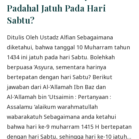
2
”
Padahal Jatuh Pada Hari
02/12/2012
Sabtu?
Ditulis Oleh Ustadz Alfian Sebagaimana
diketahui, bahwa tanggal 10 Muharram tahun
1434 ini jatuh pada hari Sabtu. Bolehkah
berpuasa ‘Asyura, sementara harinya
bertepatan dengan hari Sabtu? Berikut
jawaban dari Al-‘Allamah Ibn Baz dan
Al-‘Allamah bin ‘Utsaimin : Pertanyaan :
Assalamu ‘alaikum warahmatullah
wabarakatuh Sebagaimana anda ketahui
bahwa hari ke-9 muharram 1415 H bertepatan
dengan hari Sabtu, sehingga hari ke-10 jatuh…