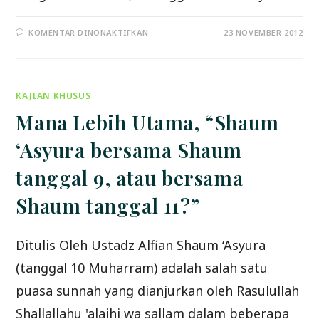
PADA
KOMENTAR DINONAKTIFKAN
23 NOVEMBER 2012
BOLEHKAH
PUASA
‘ASYURA
PADAHAL
JATUH
PADA
KAJIAN KHUSUS
HARI
SABTU?
Mana Lebih Utama, “Shaum
‘Asyura bersama Shaum
tanggal 9, atau bersama
Shaum tanggal 11?”
Ditulis Oleh Ustadz Alfian Shaum ‘Asyura
(tanggal 10 Muharram) adalah salah satu
puasa sunnah yang dianjurkan oleh Rasulullah
Shallallahu 'alaihi wa sallam dalam beberapa