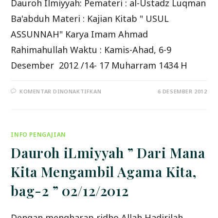
Dauroh Ilmiyyah: Pemateri : al-Ustadz Luqman
Ba'abduh Materi : Kajian Kitab " USUL
ASSUNNAH" Karya Imam Ahmad
Rahimahullah Waktu : Kamis-Ahad, 6-9
Desember 2012 /14- 17 Muharram 1434 H
PADA
KOMENTAR DINONAKTIFKAN
6 DESEMBER 2012
DAUROH
ILMIYYAH
”
KAJIAN
KITAB
USUL
INFO PENGAJIAN
ASSUNNAH”
Dauroh iLmiyyah ” Dari Mana
Kita Mengambil Agama Kita,
bag-2 ” 02/12/2012
Dengan mengharap ridho Allah Hadirilah