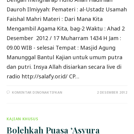
Dauroh Ilmiyyah: Pemateri : al-Ustadz Usamah
Faishal Mahri Materi : Dari Mana Kita
Mengambil Agama Kita, bag-2 Waktu : Ahad 2
Desember 2012 / 17 Muharram 1434 H Jam :
09.00 WIB - selesai Tempat : Masjid Agung
Manunggal Bantul Kajian untuk umum putra
dan putri. Insya Allah disiarkan secara live di
radio http://salafy.or.id/ CP…
PADA
KOMENTAR DINONAKTIFKAN
2 DESEMBER 2012
DAUROH
ILMIYYAH
”
DARI
MANA
KITA
KAJIAN KHUSUS
MENGAMBIL
AGAMA
KITA,
Bolehkah Puasa ‘Asyura
BAG-