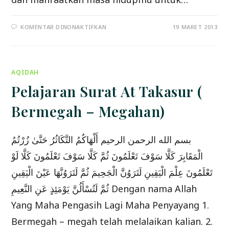
PADA
KOMENTAR DINONAKTIFKAN
19 MARET 2013
MARI
SENANTIASA
BERSYUKUR,BERSABAR
DAN
BERTAUBAT
AQIDAH
Pelajaran Surat At Takasur (
Bermegah – Megahan)
بسم الله الرحمن الرحيم أَلْهَاكُمُ التَّكَاثُرُ حَتَّىٰ زُرْتُمُ
الْمَقَابِرَ كَلَّا سَوْفَ تَعْلَمُونَ ثُمَّ كَلَّا سَوْفَ تَعْلَمُونَ كَلَّا لَوْ
تَعْلَمُونَ عِلْمَ الْيَقِينِ لَتَرَوُنَّ الْجَحِيمَ ثُمَّ لَتَرَوُنَّهَا عَيْنَ الْيَقِينِ
ثُمَّ لَتُسْأَلُنَّ يَوْمَئِذٍ عَنِ النَّعِيمِ Dengan nama Allah
Yang Maha Pengasih Lagi Maha Penyayang 1.
Bermegah – megah telah melalaikan kalian. 2.