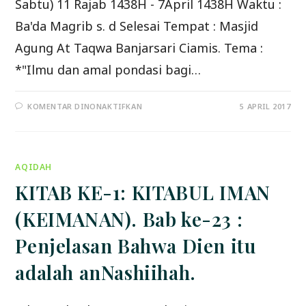
Sabtu) 11 Rajab 1438H - 7April 1438H Waktu :
Ba'da Magrib s. d Selesai Tempat : Masjid
Agung At Taqwa Banjarsari Ciamis. Tema :
*"Ilmu dan amal pondasi bagi…
PADA
KOMENTAR DINONAKTIFKAN
5 APRIL 2017
HADIRILAH
KAJIAN
ISLAMIYAH
*”ILMU
DAN
AMAL
AQIDAH
PONDASI
BAGI
STABILITAS
KITAB KE-1: KITABUL IMAN
NEGARA”*
7/04/2017
(KEIMANAN). Bab ke-23 :
Penjelasan Bahwa Dien itu
adalah anNashiihah.