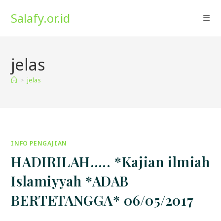
Skip
Salafy.or.id
to
content
jelas
>
jelas
INFO PENGAJIAN
HADIRILAH….. *Kajian ilmiah
Islamiyyah *ADAB
BERTETANGGA* 06/05/2017