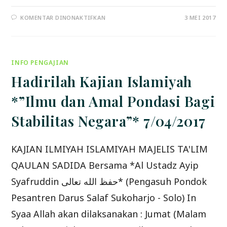
PADA
KOMENTAR DINONAKTIFKAN
3 MEI 2017
HADIRILAH…..
*KAJIAN
ILMIAH
ISLAMIYYAH
*ADAB
BERTETANGGA*
INFO PENGAJIAN
06/05/2017
Hadirilah Kajian Islamiyah
*”Ilmu dan Amal Pondasi Bagi
Stabilitas Negara”* 7/04/2017
KAJIAN ILMIYAH ISLAMIYAH MAJELIS TA'LIM
QAULAN SADIDA Bersama *Al Ustadz Ayip
Syafruddin حفظ الله تعالى* (Pengasuh Pondok
Pesantren Darus Salaf Sukoharjo - Solo) In
Syaa Allah akan dilaksanakan : Jumat (Malam