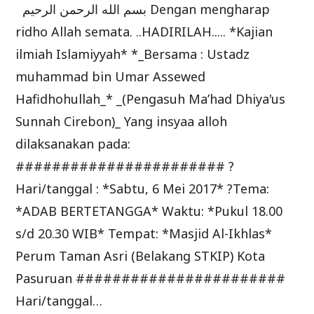
بسم الله الرحمن الرحيم Dengan mengharap
ridho Allah semata. ..HADIRILAH..... *Kajian
ilmiah Islamiyyah* *_Bersama : Ustadz
muhammad bin Umar Assewed
Hafidhohullah_* _(Pengasuh Ma’had Dhiya'us
Sunnah Cirebon)_ Yang insyaa alloh
dilaksanakan pada:
####################### ?
Hari/tanggal : *Sabtu, 6 Mei 2017* ?Tema:
*ADAB BERTETANGGA* Waktu: *Pukul 18.00
s/d 20.30 WIB* Tempat: *Masjid Al-Ikhlas*
Perum Taman Asri (Belakang STKIP) Kota
Pasuruan #######################
Hari/tanggal…