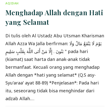
PADAHAL
AQIDAH
BUKAN
SEBAGAI
MUSAFIR?
Menghadap Allah dengan Hati
yang Selamat
Di tulis oleh Al Ustadz Abu Utsman Kharisman
Allah Azza Wa Jalla berfirman: يَوْمَ لَا يَنْفَعُ مَالٌ وَلَا
بَنُونَ . إِلَّا مَنْ أَتَى اللَّهَ بِقَلْبٍ سَلِيمٍ " pada hari
(kiamat) saat harta dan anak-anak tidak
bermanfaat. Kecuali orang yang menghadap
Allah dengan *hati yang selamat* (Q.S asy-
Syu'araa' ayat 88-89) *Penjelasan*: Pada hari
itu, seseorang tidak bisa menghindar dari
adzab Allah.…