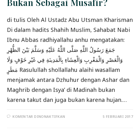
Bukan Sebagai Musafir?
ANNASHIIHAH.
di tulis Oleh Al Ustadz Abu Utsman Kharisman
Di dalam hadits Shahih Muslim, Sahabat Nabi
Ibnu Abbas radhiyallahu anhu mengatakan:
جَمَعَ رَسُولُ اللَّهِ صَلَّى اللَّهُ عَلَيْهِ وَسَلَّمَ بَيْنَ الظُّهْرِ
وَالْعَصْرِ وَالْمَغْرِبِ وَالْعِشَاءِ بِالْمَدِينَةِ فِي غَيْرِ خَوْفٍ وَلَا
مَطَرٍ Rasulullah shollallahu alaihi wasallam
menjamak antara Dzhuhur dengan Ashar dan
Maghrib dengan Isya’ di Madinah bukan
karena takut dan juga bukan karena hujan.…
PADA
KOMENTAR DINONAKTIFKAN
5 FEBRUARI 2017
BOLEHKAH
MENJAMAK
SHOLAT
SAAT
DIBUTUHKAN,