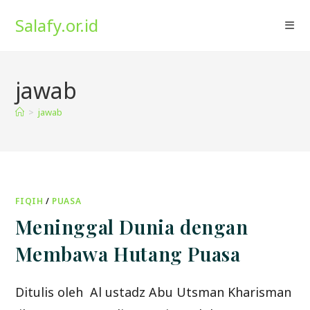
Skip
Salafy.or.id
to
content
jawab
>
jawab
FIQIH
/
PUASA
Meninggal Dunia dengan
Membawa Hutang Puasa
Ditulis oleh Al ustadz Abu Utsman Kharisman