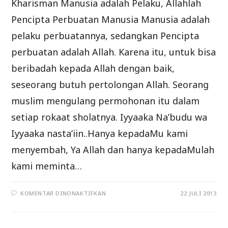
Kharisman Manusia adalah Pelaku, Allahlah
Pencipta Perbuatan Manusia Manusia adalah
pelaku perbuatannya, sedangkan Pencipta
perbuatan adalah Allah. Karena itu, untuk bisa
beribadah kepada Allah dengan baik,
seseorang butuh pertolongan Allah. Seorang
muslim mengulang permohonan itu dalam
setiap rokaat sholatnya. Iyyaaka Na’budu wa
Iyyaaka nasta’iin..Hanya kepadaMu kami
menyembah, Ya Allah dan hanya kepadaMulah
kami meminta…
PADA
KOMENTAR DINONAKTIFKAN
22 JULI 2013
PENJELASAN
SYARHUS
SUNNAH
LIL
MUZANI