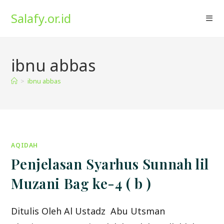
Skip
Salafy.or.id
to
content
ibnu abbas
>
ibnu abbas
AQIDAH
Penjelasan Syarhus Sunnah lil
Muzani Bag ke-4 ( b )
Ditulis Oleh Al Ustadz Abu Utsman