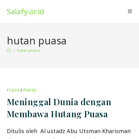
Skip
Salafy.or.id
to
content
hutan puasa
>
hutan puasa
FIQIH
/
PUASA
Meninggal Dunia dengan
Membawa Hutang Puasa
Ditulis oleh Al ustadz Abu Utsman Kharisman