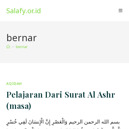
Skip
Salafy.or.id
to
content
bernar
>
bernar
AQIDAH
Pelajaran Dari Surat Al Ashr
(masa)
بسم الله الرحمن الرحيم وَالْعَصْرِ إِنَّ الْإِنسَانَ لَفِي خُسْرٍ