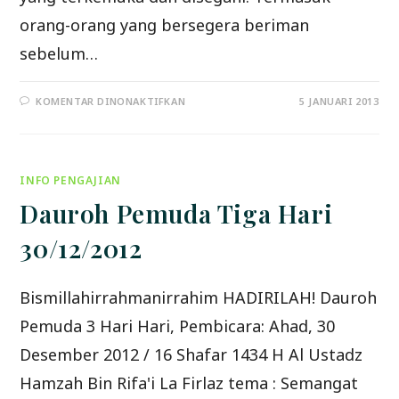
orang-orang yang bersegera beriman
sebelum…
PADA
KOMENTAR DINONAKTIFKAN
5 JANUARI 2013
PERANG
AHZAB
IV
(MENUMPAS
BANI
QURAIZHAH)
INFO PENGAJIAN
Dauroh Pemuda Tiga Hari
30/12/2012
Bismillahirrahmanirrahim HADIRILAH! Dauroh
Pemuda 3 Hari Hari, Pembicara: Ahad, 30
Desember 2012 / 16 Shafar 1434 H Al Ustadz
Hamzah Bin Rifa'i La Firlaz tema : Semangat