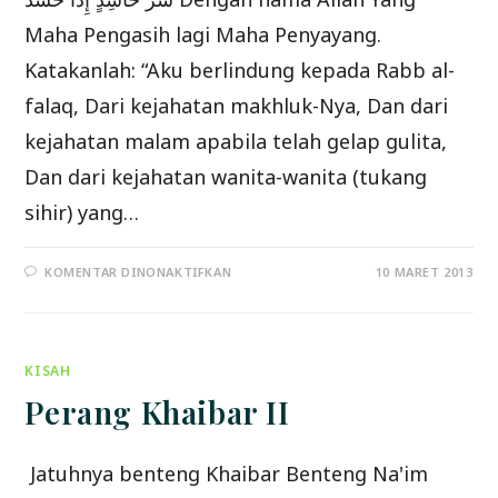
Maha Pengasih lagi Maha Penyayang.
Katakanlah: “Aku berlindung kepada Rabb al-
falaq, Dari kejahatan makhluk-Nya, Dan dari
kejahatan malam apabila telah gelap gulita,
Dan dari kejahatan wanita-wanita (tukang
sihir) yang…
PADA
KOMENTAR DINONAKTIFKAN
10 MARET 2013
TAFSIR
SURAT
AL-
FALAQ
KISAH
Perang Khaibar II
Jatuhnya benteng Khaibar Benteng Na'im