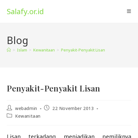
Skip
Salafy.or.id
to
content
Blog
>
Islam
>
Kewanitaan
>
Penyakit-Penyakit Lisan
Penyakit-Penyakit Lisan
Post
Post
webadmin
22 November 2013
author:
published:
Post
Kewanitaan
category:
Lisan terkadang menjadikan pemiliknya