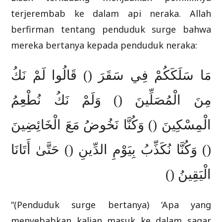
terjerembab ke dalam api neraka. Allah
berfirman tentang penduduk surge bahwa
mereka bertanya kepada penduduk neraka:
مَا سَلَكَكُمْ فِي سَقَرَ () قَالُوا لَمْ نَكُ
مِنَ الْمُصَلِّينَ () وَلَمْ نَكُ نُطْعِمُ
الْمِسْكِينَ () وَكُنَّا نَخُوضُ مَعَ الْخَائِضِينَ
() وَكُنَّا نُكَذِّبُ بِيَوْمِ الدِّينِ () حَتَّىٰ أَتَانَا
الْيَقِينُ ()
“(Penduduk surge bertanya) ‘Apa yang
menyebabkan kalian masuk ke dalam saqar