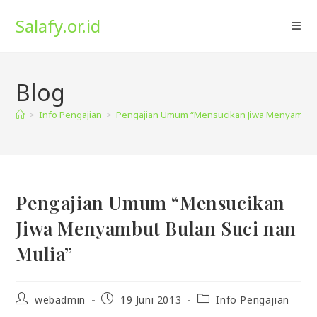
Skip
Salafy.or.id
to
content
Blog
>
Info Pengajian
>
Pengajian Umum “Mensucikan Jiwa Menyambut B
Pengajian Umum “Mensucikan
Jiwa Menyambut Bulan Suci nan
Mulia”
Post
Post
Post
webadmin
19 Juni 2013
Info Pengajian
author:
published:
category: