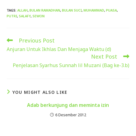
TAGS
:
ALLAH
,
BULAN RAMADHAN
,
BULAN SUCI
,
MUHAMMAD
,
PUASA
,
PUTRI
,
SALAFY
,
SEWON
Previous Post
Read
more
Anjuran Untuk Ikhlas Dan Menjaga Waktu (d)
articles
Next Post
Penjelasan Syarhus Sunnah lil Muzani (Bag ke-3.b)
YOU MIGHT ALSO LIKE
Adab berkunjung dan meminta izin
6 Desember 2012