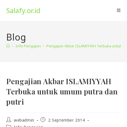
Skip
Salafy.or.id
to
content
Blog
>
Info Pengajian
>
Pengajian Akbar ISLAMIYYAH Terbuka untuk um
Pengajian Akbar ISLAMIYYAH
Terbuka untuk umum putra dan
putri
Post
Post
webadmin
2 September 2014
author:
published:
Post