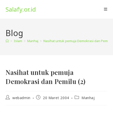
Skip
Salafy.or.id
to
content
Blog
>
Islam
>
Manhaj
>
Nasihat untuk pemuja Demokrasi dan Pemilu (
Nasihat untuk pemuja
Demokrasi dan Pemilu (2)
Post
Post
Post
webadmin
20 Maret 2004
Manhaj
author:
published:
category: