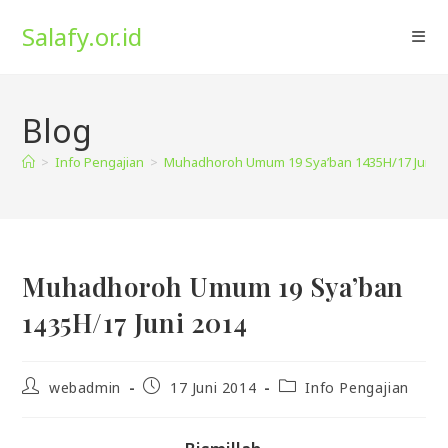
Skip
Salafy.or.id
to
content
Blog
>
Info Pengajian
>
Muhadhoroh Umum 19 Sya’ban 1435H/17 Juni 2
Muhadhoroh Umum 19 Sya’ban
1435H/17 Juni 2014
Post
Post
Post
webadmin
17 Juni 2014
Info Pengajian
author:
published:
category: