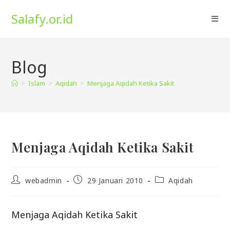
Skip
Salafy.or.id
to
content
Blog
>
Islam
>
Aqidah
>
Menjaga Aqidah Ketika Sakit
Menjaga Aqidah Ketika Sakit
Post
Post
Post
webadmin
29 Januari 2010
Aqidah
author:
published:
category:
Menjaga Aqidah Ketika Sakit