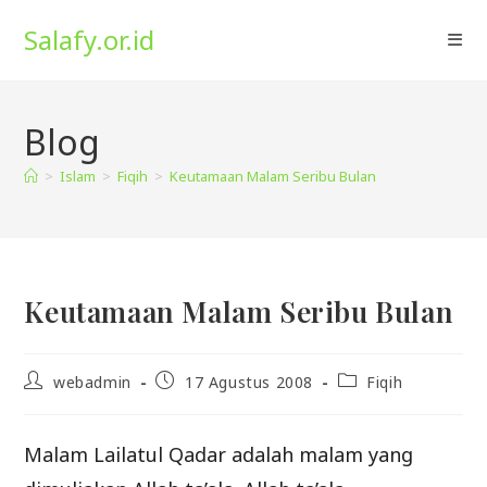
Skip
Salafy.or.id
to
content
Blog
>
Islam
>
Fiqih
>
Keutamaan Malam Seribu Bulan
Keutamaan Malam Seribu Bulan
Post
Post
Post
webadmin
17 Agustus 2008
Fiqih
author:
published:
category:
Malam Lailatul Qadar adalah malam yang