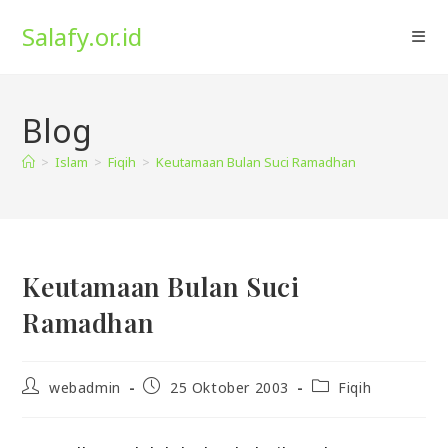
Skip
Salafy.or.id
to
content
Blog
>
Islam
>
Fiqih
>
Keutamaan Bulan Suci Ramadhan
Keutamaan Bulan Suci
Ramadhan
Post
Post
Post
webadmin
25 Oktober 2003
Fiqih
author:
published:
category: