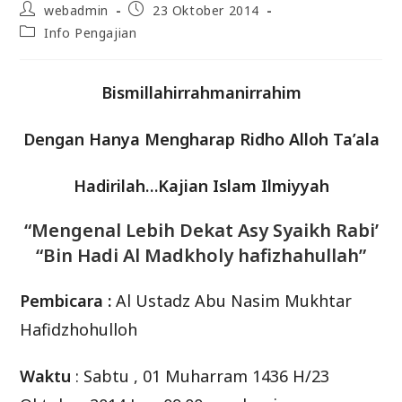
Post
Post
webadmin
23 Oktober 2014
author:
published:
Post
Info Pengajian
category:
Bismillahirrahmanirrahim
Dengan Hanya Mengharap Ridho Alloh Ta’ala
Hadirilah…Kajian Islam Ilmiyyah
“Mengenal Lebih Dekat Asy Syaikh Rabi’
“Bin Hadi Al Madkholy hafizhahullah”
Pembicara :
Al Ustadz Abu Nasim Mukhtar
Hafidzhohulloh
Waktu
: Sabtu , 01 Muharram 1436 H/23