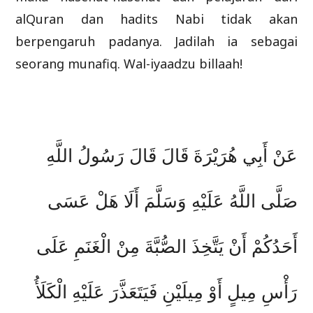
alQuran dan hadits Nabi tidak akan
berpengaruh padanya. Jadilah ia sebagai
seorang munafiq. Wal-iyaadzu billaah!
عَنْ أَبِي هُرَيْرَةَ قَالَ قَالَ رَسُولُ اللَّهِ
صَلَّى اللَّهُ عَلَيْهِ وَسَلَّمَ أَلَا هَلْ عَسَى
أَحَدُكُمْ أَنْ يَتَّخِذَ الصُّبَّةَ مِنْ الْغَنَمِ عَلَى
رَأْسِ مِيلٍ أَوْ مِيلَيْنِ فَيَتَعَذَّرَ عَلَيْهِ الْكَلَأُ