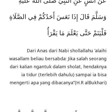
عَنْ أَنَسٍ عَنِ النَّبِيِّ صَلَّى اللَّهُ عَلَيْهِ
وَسَلَّمَ قَالَ إِذَا نَعَسَ أَحَدُكُمْ فِي الصَّلَاةِ
فَلْيَنَمْ حَتَّى يَعْلَمَ مَا يَقْرَأُ
Dari Anas dari Nabi shollallahu ‘alaihi
wasallam beliau bersabda: Jika salah seorang
dari kalian ngantuk dalam sholat, hendaknya
ia tidur (terlebih dahulu) sampai ia bisa
mengerti apa yang dibacanya”(H.R alBukhari)