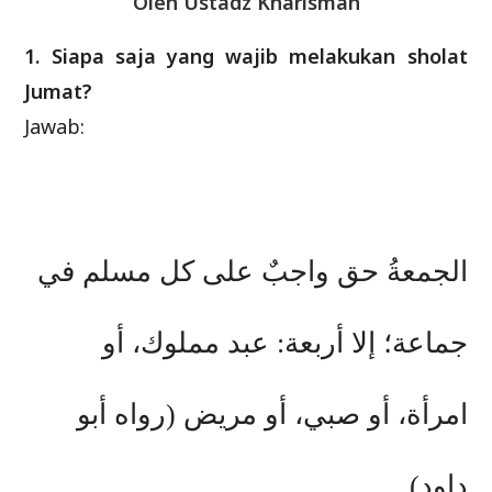
Oleh Ustadz Kharisman
1. Siapa saja yang wajib melakukan sholat
Jumat?
Jawab:
الجمعةُ حق واجبٌ على كل مسلم في
جماعة؛ إلا أربعة: عبد مملوك، أو
امرأة، أو صبي، أو مريض (رواه أبو
داود)