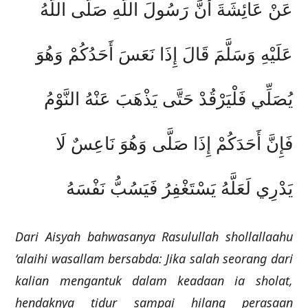
عَنْ عَائِشَةَ أَنَّ رَسُولَ اللَّهِ صَلَّى اللَّهُ
عَلَيْهِ وَسَلَّمَ قَالَ إِذَا نَعَسَ أَحَدُكُمْ وَهُوَ
يُصَلِّي فَلْيَرْقُدْ حَتَّى يَذْهَبَ عَنْهُ النَّوْمُ
فَإِنَّ أَحَدَكُمْ إِذَا صَلَّى وَهُوَ نَاعِسٌ لَا
يَدْرِي لَعَلَّهُ يَسْتَغْفِرُ فَيَسُبُّ نَفْسَهُ
Dari Aisyah bahwasanya Rasulullah shollallaahu
‘alaihi wasallam bersabda: Jika salah seorang dari
kalian mengantuk dalam keadaan ia sholat,
hendaknya tidur sampai hilang perasaan