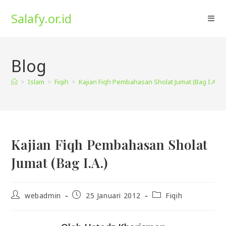
Skip
Salafy.or.id
to
content
Blog
>
Islam
>
Fiqih
>
Kajian Fiqh Pembahasan Sholat Jumat (Bag I.A.)
Kajian Fiqh Pembahasan Sholat
Jumat (Bag I.A.)
Post
Post
Post
webadmin
25 Januari 2012
Fiqih
author:
published:
category: