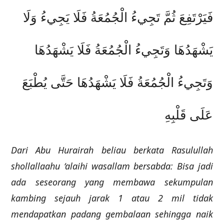
فَيَرْتَفِعَ ثُمَّ تَجِيءُ الْجُمُعَةُ فَلَا يَجِيءُ وَلَا
يَشْهَدُهَا وَتَجِيءُ الْجُمُعَةُ فَلَا يَشْهَدُهَا
وَتَجِيءُ الْجُمُعَةُ فَلَا يَشْهَدُهَا حَتَّى يُطْبَعَ
عَلَى قَلْبِهِ
Dari Abu Hurairah beliau berkata Rasulullah
shollallaahu ‘alaihi wasallam bersabda: Bisa jadi
ada seseorang yang membawa sekumpulan
kambing sejauh jarak 1 atau 2 mil tidak
mendapatkan padang gembalaan sehingga naik