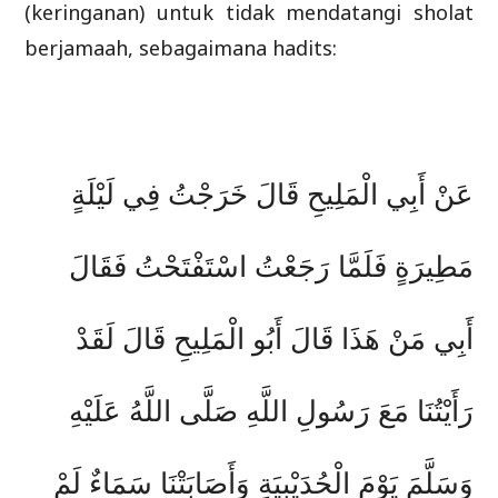
(keringanan) untuk tidak mendatangi sholat
berjamaah, sebagaimana hadits:
عَنْ أَبِي الْمَلِيحِ قَالَ خَرَجْتُ فِي لَيْلَةٍ
مَطِيرَةٍ فَلَمَّا رَجَعْتُ اسْتَفْتَحْتُ فَقَالَ
أَبِي مَنْ هَذَا قَالَ أَبُو الْمَلِيحِ قَالَ لَقَدْ
رَأَيْتُنَا مَعَ رَسُولِ اللَّهِ صَلَّى اللَّهُ عَلَيْهِ
وَسَلَّمَ يَوْمَ الْحُدَيْبِيَةِ وَأَصَابَتْنَا سَمَاءٌ لَمْ