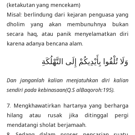
(ketakutan yang mencekam)
Misal: berlindung dari kejaran penguasa yang
dholim yang akan membunuhnya bukan
secara haq, atau panik menyelamatkan diri
karena adanya bencana alam.
وَلَا تُلْقُوا بِأَيْدِيكُمْ إِلَى التَّهْلُكَةِ
Dan janganlah kalian menjatuhkan diri kalian
sendiri pada kebinasaan(Q.S alBaqoroh:195).
7. Mengkhawatirkan hartanya yang berharga
hilang atau rusak jika ditinggal pergi
mendatangi sholat berjamaah.
8. Sedang dalam proses pencarian suatu