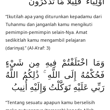
أَوْلِيَاءَ ۗ قَلِيلًا مَّا تَذَكَّرُونَ
“Ikutilah apa yang diturunkan kepadamu dari
Tuhanmu dan janganlah kamu mengikuti
pemimpin-pemimpin selain-Nya. Amat
sedikitlah kamu mengambil pelajaran
(darinya).” (Al-A’raf: 3)
وَمَا اخْتَلَفْتُمْ فِيهِ مِن شَيْءٍ
فَحُكْمُهُ إِلَى اللَّهِ ۚ ذَٰلِكُمُ اللَّهُ
رَبِّي عَلَيْهِ تَوَكَّلْتُ وَإِلَيْهِ أُنِيبُ
“Tentang sesuatu apapun kamu berselisih