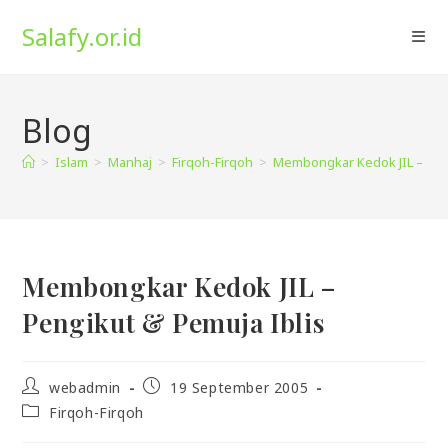
Skip
Salafy.or.id
to
content
Blog
>
Islam
>
Manhaj
>
Firqoh-Firqoh
>
Membongkar Kedok JIL – Peng
Membongkar Kedok JIL –
Pengikut & Pemuja Iblis
Post
Post
webadmin
19 September 2005
author:
published:
Post
Firqoh-Firqoh
category: