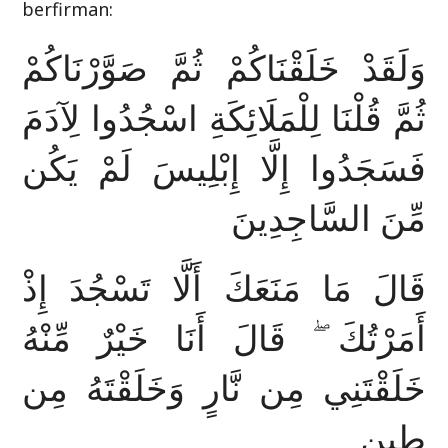
berfirman:
وَلَقَدْ خَلَقْنَاكُمْ ثُمَّ صَوَّرْنَاكُمْ
ثُمَّ قُلْنَا لِلْمَلَائِكَةِ اسْجُدُوا لِآدَمَ
فَسَجَدُوا إِلَّا إِبْلِيسَ لَمْ يَكُن
مِّنَ السَّاجِدِينَ
قَالَ مَا مَنَعَكَ أَلَّا تَسْجُدَ إِذْ
أَمَرْتُكَ ۖ قَالَ أَنَا خَيْرٌ مِّنْهُ
خَلَقْتَنِي مِن نَّارٍ وَخَلَقْتَهُ مِن
طِينٍ