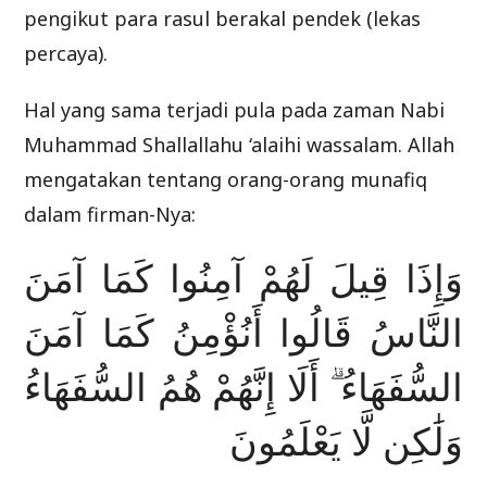
pengikut para rasul berakal pendek (lekas
percaya).
Hal yang sama terjadi pula pada zaman Nabi
Muhammad Shallallahu ‘alaihi wassalam. Allah
mengatakan tentang orang-orang munafiq
dalam firman-Nya:
وَإِذَا قِيلَ لَهُمْ آمِنُوا كَمَا آمَنَ
النَّاسُ قَالُوا أَنُؤْمِنُ كَمَا آمَنَ
السُّفَهَاءُ ۗ أَلَا إِنَّهُمْ هُمُ السُّفَهَاءُ
وَلَٰكِن لَّا يَعْلَمُونَ