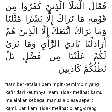
فَقَالَ الْمَلَأُ الَّذِينَ كَفَرُوا مِن
قَوْمِهِ مَا نَرَاكَ إِلَّا بَشَرًا مِّثْلَنَا
وَمَا نَرَاكَ اتَّبَعَكَ إِلَّا الَّذِينَ هُمْ
أَرَاذِلُنَا بَادِيَ الرَّأْيِ وَمَا نَرَىٰ
لَكُمْ عَلَيْنَا مِن فَضْلٍ بَلْ
نَظُنُّكُمْ كَاذِبِينَ
“Dan berkatalah pemimpin-pemimpin yang
kafir dari kaumnya: ‘Kami tidak melihat kamu
melainkan sebagai manusia biasa seperti
kami. Dan kami tidak melihat orang-orang