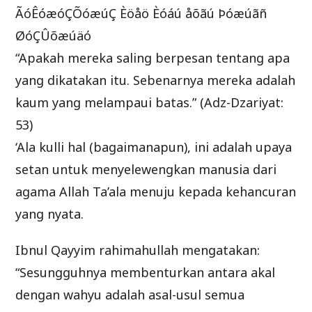
ÃóÊóæóÇÕóæúÇ Èöåö Èóáú åõãú Þóæúãñ
ØóÇÛõæúäó
“Apakah mereka saling berpesan tentang apa
yang dikatakan itu. Sebenarnya mereka adalah
kaum yang melampaui batas.” (Adz-Dzariyat:
53)
‘Ala kulli hal (bagaimanapun), ini adalah upaya
setan untuk menyelewengkan manusia dari
agama Allah Ta’ala menuju kepada kehancuran
yang nyata.
Ibnul Qayyim rahimahullah mengatakan:
“Sesungguhnya membenturkan antara akal
dengan wahyu adalah asal-usul semua