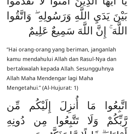
يَا أَيُّهَا الَّذِينَ آمَنُوا لَا تُقَدِّمُوا
بَيْنَ يَدَيِ اللَّهِ وَرَسُولِهِ ۖ وَاتَّقُوا
اللَّهَ ۚ إِنَّ اللَّهَ سَمِيعٌ عَلِيمٌ
“Hai orang-orang yang beriman, janganlah
kamu mendahului Allah dan Rasul-Nya dan
bertakwalah kepada Allah. Sesungguhnya
Allah Maha Mendengar lagi Maha
Mengetahui.” (Al-Hujurat: 1)
اتَّبِعُوا مَا أُنزِلَ إِلَيْكُم مِّن
رَّبِّكُمْ وَلَا تَتَّبِعُوا مِن دُونِهِ