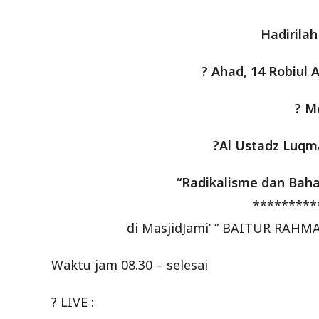
Hadirila
? Ahad, 14 Robiul A
? M
?Al Ustadz Luqm
“Radikalisme dan Bah
*********
di MasjidJami’ ” BAITUR RAHM
Waktu jam 08.30 – selesai
? LIVE :