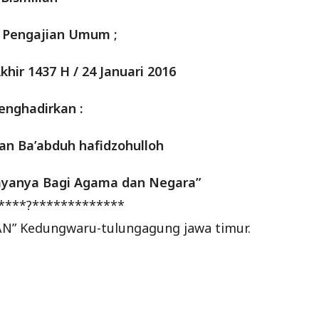
h Pengajian Umum ;
khir 1437 H / 24 Januari 2016
enghadirkan :
an Ba’abduh hafidzohulloh
ayanya Bagi Agama dan Negara”
****?*************
AN” Kedungwaru-tulungagung jawa timur.