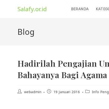
Skip
Salafy.or.id
to
BERANDA
KATEG
content
Blog
Hadirilah Pengajian U
Bahayanya Bagi Agama 
Post
Post
Post
webadmin
19 Januari 2016
Info Peng
author:
published:
category: