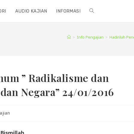
ORI
AUDIO KAJIAN
INFORMASI
TOGGLE
WEBSITE
>
Info Pengajian
>
Hadirilah Pe
SEARCH
mum ” Radikalisme dan
dan Negara” 24/01/2016
ajian
Bismillah