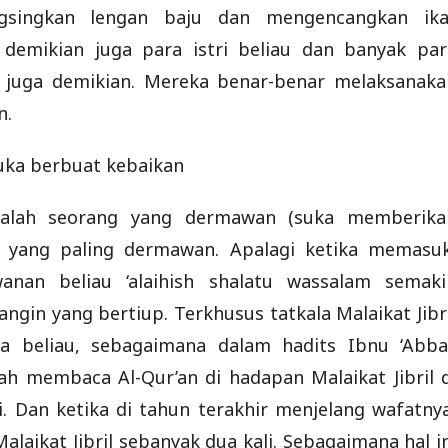
gsingkan lengan baju dan mengencangkan ika
, demikian juga para istri beliau dan banyak par
am juga demikian. Mereka benar-benar melaksanaka
n.
suka berbuat kebaikan
 adalah seorang yang dermawan (suka memberika
a yang paling dermawan. Apalagi ketika memasuk
nan beliau ‘alaihish shalatu wassalam semaki
gin yang bertiup. Terkhusus tatkala Malaikat Jibri
da beliau, sebagaimana dalam hadits Ibnu ‘Abba
ah membaca Al-Qur’an di hadapan Malaikat Jibril d
. Dan ketika di tahun terakhir menjelang wafatnya
laikat Jibril sebanyak dua kali. Sebagaimana hal i