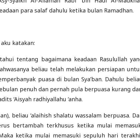
y-Syaikh Al-’Allamah Rabi’ bin Hadi Al-Madkhal
eadaan para salaf dahulu ketika bulan Ramadhan.
 aku katakan:
tahui tentang bagaimana keadaan Rasulullah yan
 bahwasanya beliau telah melakukan persiapan untu
emperbanyak puasa di bulan Sya’ban. Dahulu belia
sebulan penuh dan pernah pula berpuasa kurang dar
its ‘Aisyah radhiyallahu ‘anha.
), beliau ‘alaihish shalatu wassalam berpuasa. Da
terus bertambah terkhusus ketika mulai memasuk
 Maka ketika mulai memasuki sepuluh hari terakhi