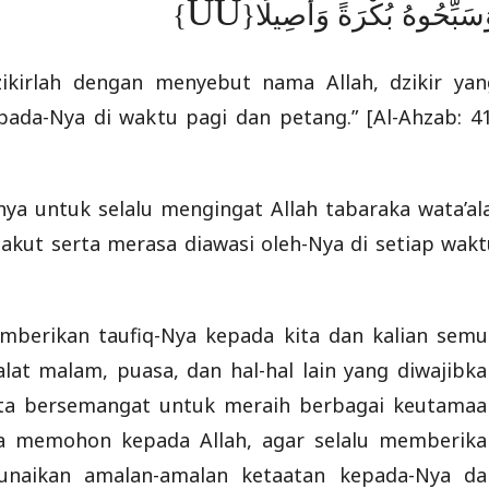
ÛÙ
}
َسَبِّحُوهُ بُكْرَةً وَأَصِيلًا
ikirlah dengan menyebut nama Allah, dzikir yan
ada-Nya di waktu pagi dan petang.” [Al-Ahzab: 41
ya untuk selalu mengingat Allah tabaraka wata’ala
akut serta merasa diawasi oleh-Nya di setiap wakt
berikan taufiq-Nya kepada kita dan kalian semu
at malam, puasa, dan hal-hal lain yang diwajibka
rta bersemangat untuk meraih berbagai keutamaa
ta memohon kepada Allah, agar selalu memberika
unaikan amalan-amalan ketaatan kepada-Nya da