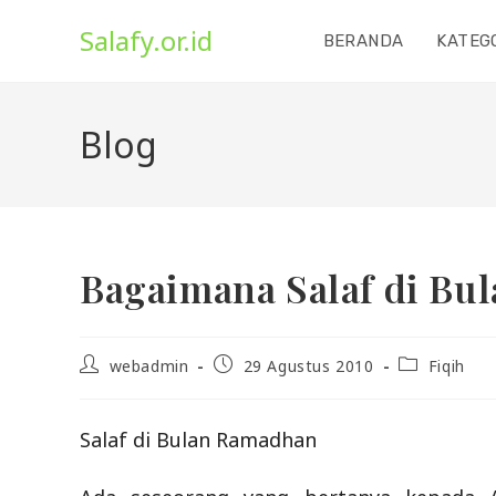
Skip
Salafy.or.id
to
BERANDA
KATEG
content
Blog
Bagaimana Salaf di Bu
Post
Post
Post
webadmin
29 Agustus 2010
Fiqih
author:
published:
category:
Salaf di Bulan Ramadhan