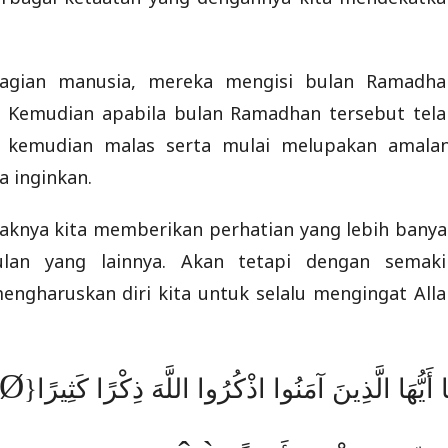
bagian manusia, mereka mengisi bulan Ramadha
. Kemudian apabila bulan Ramadhan tersebut tela
 kemudian malas serta mulai melupakan amalan
a inginkan.
daknya kita memberikan perhatian yang lebih banya
lan yang lainnya. Akan tetapi dengan semaki
ngharuskan diri kita untuk selalu mengingat Alla
Ø
َا أَيُّهَا الَّذِينَ آمَنُوا اذْكُرُوا اللَّهَ ذِكْرًا كَثِيرًا