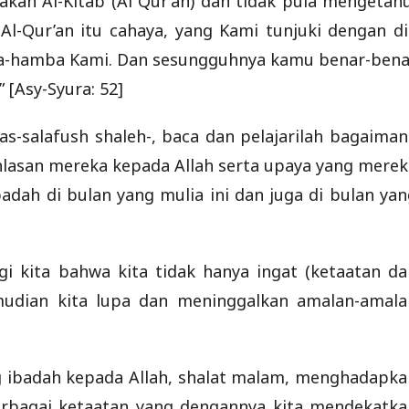
ah Al-Kitab (Al Qur’an) dan tidak pula mengetahu
Al-Qur’an itu cahaya, yang Kami tunjuki dengan di
ba-hamba Kami. Dan sesungguhnya kamu benar-bena
 [Asy-Syura: 52]
s-salafush shaleh-, baca dan pelajarilah bagaiman
lasan mereka kepada Allah serta upaya yang merek
dah di bulan yang mulia ini dan juga di bulan yan
i kita bahwa kita tidak hanya ingat (ketaatan da
mudian kita lupa dan meninggalkan amalan-amala
 ibadah kepada Allah, shalat malam, menghadapka
berbagai ketaatan yang dengannya kita mendekatka