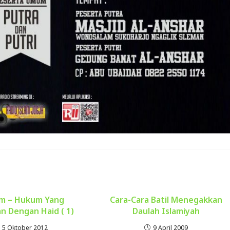
m – Hukum Yang
Cara-Cara Batil Menegakkan
an Dengan Haid ( 1)
Daulah Islamiyah
5 Oktober 2012
9 April 2009