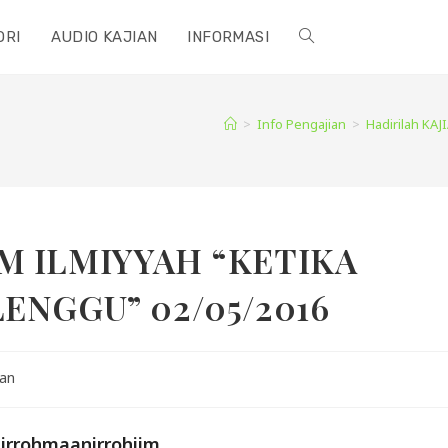
ORI
AUDIO KAJIAN
INFORMASI
TOGGLE
WEBSITE
>
Info Pengajian
>
Hadirilah KA
SEARCH
LAM ILMIYYAH “KETIKA
NGGU” 02/05/2016
ian
hirrohmaanirrohiim