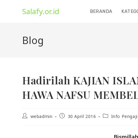
Skip
Salafy.or.id
to
BERANDA
KATEG
content
Blog
Hadirilah KAJIAN IS
HAWA NAFSU MEMBELE
Post
Post
Post
webadmin
30 April 2016
Info Pengaj
author:
published:
category:
Bismilla