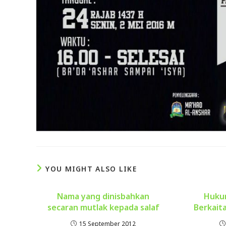
YOU MIGHT ALSO LIKE
Nama yang dinisbahkan
Huku
secaran mutlak kepada salaf
Berkait
15 September 2012