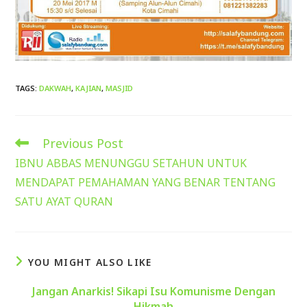
TAGS
:
DAKWAH
,
KAJIAN
,
MASJID
Previous Post
Read
more
IBNU ABBAS MENUNGGU SETAHUN UNTUK
articles
MENDAPAT PEMAHAMAN YANG BENAR TENTANG
SATU AYAT QURAN
YOU MIGHT ALSO LIKE
Jangan Anarkis! Sikapi Isu Komunisme Dengan
Hikmah