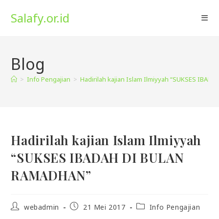
Skip
Salafy.or.id
to
content
Blog
>
Info Pengajian
>
Hadirilah kajian Islam Ilmiyyah “SUKSES IBA
Hadirilah kajian Islam Ilmiyyah
“SUKSES IBADAH DI BULAN
RAMADHAN”
Post
Post
Post
webadmin
21 Mei 2017
Info Pengajian
author:
published:
category: