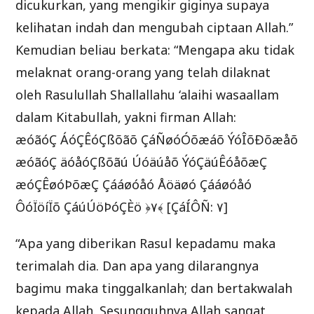
dicukurkan, yang mengikir giginya supaya
kelihatan indah dan mengubah ciptaan Allah.”
Kemudian beliau berkata: “Mengapa aku tidak
melaknat orang-orang yang telah dilaknat
oleh Rasulullah Shallallahu ‘alaihi wasaallam
dalam Kitabullah, yakni firman Allah:
æóãóÇ ÁóÇÊóÇßõãõ ÇáÑøóÓõæáõ ÝóÎõÐõæåõ
æóãóÇ äóåóÇßõãú Úóäúåõ ÝóÇäúÊóåõæÇ
æóÇÊøóÞõæÇ Çááøóåó Åöäøó Çááøóåó
ÔóÏöíÏõ ÇáúÚöÞóÇÈö ﴿٧﴾ [ÇáÍÔÑ: ٧]
“Apa yang diberikan Rasul kepadamu maka
terimalah dia. Dan apa yang dilarangnya
bagimu maka tinggalkanlah; dan bertakwalah
kepada Allah. Sesungguhnya Allah sangat