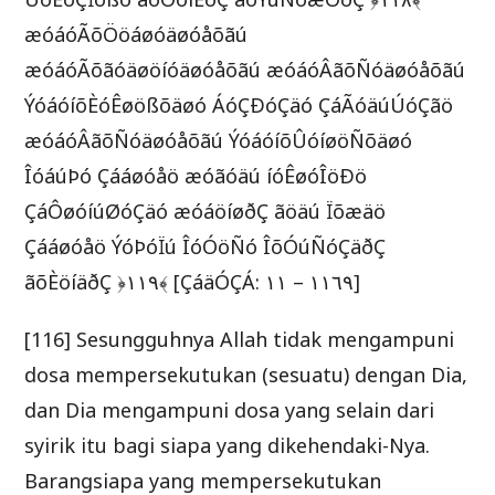
æóáóÃõÖöáøóäøóåõãú
æóáóÃõãóäøöíóäøóåõãú æóáóÂãõÑóäøóåõãú
ÝóáóíõÈóÊøößõäøó ÁóÇÐóÇäó ÇáÃóäúÚóÇãö
æóáóÂãõÑóäøóåõãú ÝóáóíõÛóíøöÑõäøó
ÎóáúÞó Çááøóåö æóãóäú íóÊøóÎöÐö
ÇáÔøóíúØóÇäó æóáöíøðÇ ãöäú Ïõæäö
Çááøóåö ÝóÞóÏú ÎóÓöÑó ÎõÓúÑóÇäðÇ
ãõÈöíäðÇ ﴿١١۹﴾ [ÇáäÓÇÁ: ١١٦ – ١١۹]
[116] Sesungguhnya Allah tidak mengampuni
dosa mempersekutukan (sesuatu) dengan Dia,
dan Dia mengampuni dosa yang selain dari
syirik itu bagi siapa yang dikehendaki-Nya.
Barangsiapa yang mempersekutukan