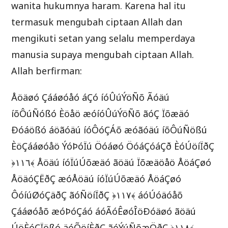
wanita hukumnya haram. Karena hal itu
termasuk mengubah ciptaan Allah dan
mengikuti setan yang selalu memperdaya
manusia supaya mengubah ciptaan Allah.
Allah berfirman:
Åöäøó Çááøóåó áÇó íóÛúÝöÑõ Ãóäú
íõÔúÑóßó Èöåö æóíóÛúÝöÑõ ãóÇ Ïõæäó
Ðóáößó áöãóäú íóÔóÇÁõ æóãóäú íõÔúÑößú
ÈöÇááøóåö ÝóÞóÏú Öóáøó ÖóáÇóáÇð ÈóÚöíÏðÇ
﴿١١٦﴾ Åöäú íóÏúÚõæäó ãöäú Ïõæäöåö ÅöáÇøó
ÅöäóÇËðÇ æóÅöäú íóÏúÚõæäó ÅöáÇøó
ÔóíúØóÇäðÇ ãóÑöíÏðÇ ﴿١١٧﴾ áóÚóäóåõ
Çááøóåõ æóÞóÇáó áóÃóÊøóÎöÐóäøó ãöäú
ÚöÈóÇÏößó äóÕöíÈðÇ ãóÝúÑõæÖðÇ ﴿١١۸﴾