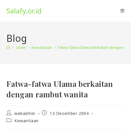
Skip
Salafy.or.id
to
content
Blog
>
Islam
>
Kewanitaan
>
Fatwa-fatwa Ulama berkaitan dengan ram
Fatwa-fatwa Ulama berkaitan
dengan rambut wanita
Post
Post
webadmin
13 Desember 2004
author:
published:
Post
Kewanitaan
category: