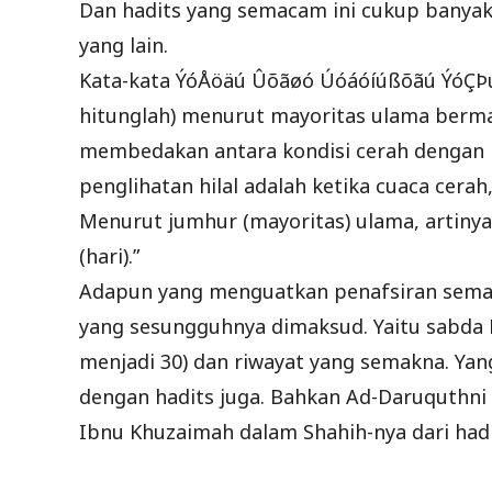
Dan hadits yang semacam ini cukup banyak
yang lain.
Kata-kata ÝóÅöäú Ûõãøó Úóáóíúßõãú ÝóÇÞú
hitunglah) menurut mayoritas ulama berma
membedakan antara kondisi cerah dengan 
penglihatan hilal adalah ketika cuaca cer
Menurut jumhur (mayoritas) ulama, artinya
(hari).”
Adapun yang menguatkan penafsiran semac
yang sesungguhnya dimaksud. Yaitu sabda 
menjadi 30) dan riwayat yang semakna. Yan
dengan hadits juga. Bahkan Ad-Daruquthni
Ibnu Khuzaimah dalam Shahih-nya dari hadi