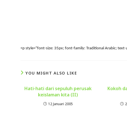
<p style=”font-size: 35px; font-family: Traditional Arabic; text-al
YOU MIGHT ALSO LIKE
Hati-hati dari sepuluh perusak
Kokoh da
keislaman kita (II)
12 Januari 2005
2