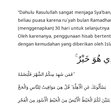
“Dahulu Rasulullah sangat menjaga Sya’ban
beliau puasa karena ru`yah bulan Ramadhan
(menggenapkan) 30 hari untuk selanjutnya b
Oleh karenanya, penggunaan hisab berten
dengan kemudahan yang diberikan oleh Isl
َذِي هُوَ خَيْرٌ
فَمَن شَهِدَ مِنكُمُ الشَّهْرَ فَلْيَصُمْهُ ۖ
يَسْأَلُونَكَ عَنِ الْأَهِلَّةِ ۖ قُلْ هِيَ مَوَاقِيتُ لِلنَّاسِ وَالْحَجِّ