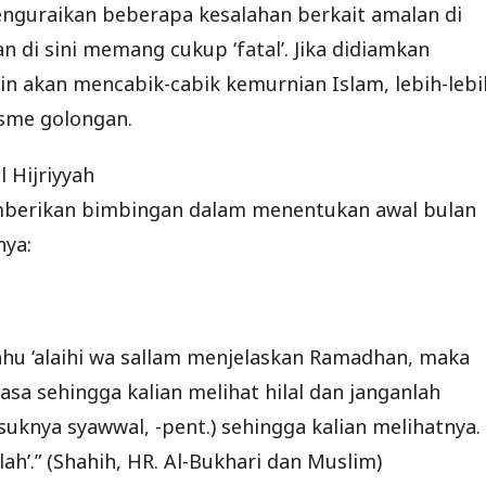
nguraikan beberapa kesalahan berkait amalan di
 di sini memang cukup ‘fatal’. Jika didiamkan
n akan mencabik-cabik kemurnian Islam, lebih-lebi
isme golongan.
 Hijriyyah
memberikan bimbingan dalam menentukan awal bulan
nya:
lahu ‘alaihi wa sallam menjelaskan Ramadhan, maka
asa sehingga kalian melihat hilal dan janganlah
uknya syawwal, -pent.) sehingga kalian melihatnya.
ah’.” (Shahih, HR. Al-Bukhari dan Muslim)