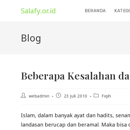
Skip
Salafy.or.id
to
BERANDA
KATEG
content
Blog
Beberapa Kesalahan d
Post
Post
Post
webadmin
23 Juli 2010
Fiqih
author:
published:
category:
Islam, dalam banyak ayat dan hadits, sen
landasan berucap dan beramal. Maka bisa 