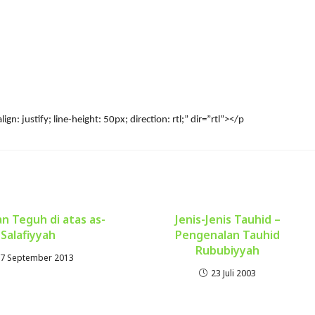
ign: justify; line-height: 50px; direction: rtl;” dir=”rtl”></p
n Teguh di atas as-
Jenis-Jenis Tauhid –
Salafiyyah
Pengenalan Tauhid
Rububiyyah
7 September 2013
23 Juli 2003