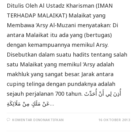
Ditulis Oleh Al Ustadz Kharisman (IMAN
TERHADAP MALAIKAT) Malaikat yang
Membawa ‘Arsy Al-Muzani menyatakan: Di
antara Malaikat itu ada yang (bertugas)
dengan kemampuannya memikul Arsy.
Disebutkan dalam suatu hadits tentang salah
satu Malaikat yang memikul ‘Arsy adalah
makhluk yang sangat besar. Jarak antara
cuping telinga dengan pundaknya adalah
sejauh perjalanan 700 tahun. أُذِنَ لِي أَنْ أُحَدِّثَ
عَنْ مَلَكٍ مِنْ مَلَائِكَةِ…
PADA
KOMENTAR DINONAKTIFKAN
16 OKTOBER 2013
PENJELASAN
SYARHUSSUNNAH
LILL
MUZANI