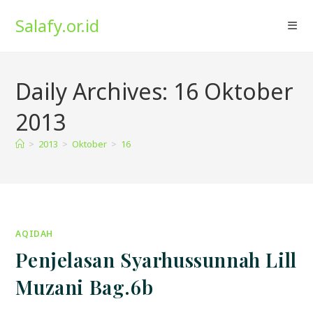
Skip
Salafy.or.id
to
content
Daily Archives: 16 Oktober
2013
>
2013
>
Oktober
>
16
AQIDAH
Penjelasan Syarhussunnah Lill
Muzani Bag.6b