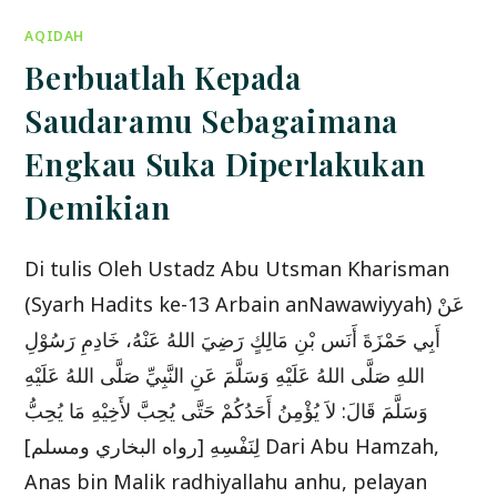
JANDAL
DAN
AQIDAH
MURAISI’
Berbuatlah Kepada
Saudaramu Sebagaimana
Engkau Suka Diperlakukan
Demikian
Di tulis Oleh Ustadz Abu Utsman Kharisman
(Syarh Hadits ke-13 Arbain anNawawiyyah) عَنْ
أَبِي حَمْزَةَ أَنَس بْنِ مَالِكٍ رَضِيَ اللهُ عَنْهُ، خَادِمِ رَسُوْلِ
اللهِ صَلَّى اللهُ عَلَيْهِ وَسَلَّمَ عَنِ النَّبِيِّ صَلَّى اللهُ عَلَيْهِ
وَسَلَّمَ قَالَ: لاَ يُؤْمِنُ أَحَدُكُمْ حَتَّى يُحِبَّ لأَخِيْهِ مَا يُحِبُّ
لِنَفْسِهِ [رواه البخاري ومسلم] Dari Abu Hamzah,
Anas bin Malik radhiyallahu anhu, pelayan