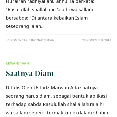
Hurairah radhiyallahu anhu, ia berkata:
"Rasulullah shallallahu ‘alaihi wa sallam
bersabda: "Di antara kebaikan Islam
seseorang ialah…
PADA
KOMENTAR DINONAKTIFKAN
28 NOVEMBER 2012
TINGGALKAN
HAL
YANG
TIDAK
PENTING
KEWANITAAN
Saatnya Diam
Ditulis Oleh Ustadz Marwan Ada saatnya
seorang harus diam, sebagai bentuk aplikasi
terhadap sabda Rasulullah shallallahu’alaihi
wa sallam seperti termaktub di dalam shahih