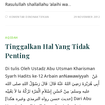
Rasulullah shallallahu ‘alaihi wa…
PADA
KOMENTAR DINONAKTIFKAN
29 NOVEMBER 2012
BERBUATLAH
KEPADA
SAUDARAMU
SEBAGAIMANA
ENGKAU
SUKA
AQIDAH
DIPERLAKUKAN
DEMIKIAN
Tinggalkan Hal Yang Tidak
Penting
Di tulis Oleh Ustadz Abu Utsman Kharisman
Syarh Hadits ke-12 Arbain anNawawiyyah عَنْ
أَبِي هُرَيْرَةَ رَضِيَ اللهُ عَنْهُ قَالَ: قَالَ رَسُوْلُ اللهِ صلى الله
عليه وسلم: مِنْ حُسْنِ إِسْلاَمِ الْمَرْءِ تَرْكُهُ مَا لاَ يَعْنِيْه
[حديث حسن رواه الترمذي وغيره هكذا] Dari Abu