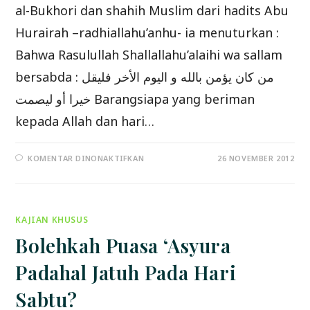
al-Bukhori dan shahih Muslim dari hadits Abu
Hurairah –radhiallahu’anhu- ia menuturkan :
Bahwa Rasulullah Shallallahu’alaihi wa sallam
bersabda : من كان يؤمن بالله و اليوم الأخر فليقل
خيرا أو ليصمت Barangsiapa yang beriman
kepada Allah dan hari…
PADA
KOMENTAR DINONAKTIFKAN
26 NOVEMBER 2012
SAATNYA
DIAM
KAJIAN KHUSUS
Bolehkah Puasa ‘Asyura
Padahal Jatuh Pada Hari
Sabtu?