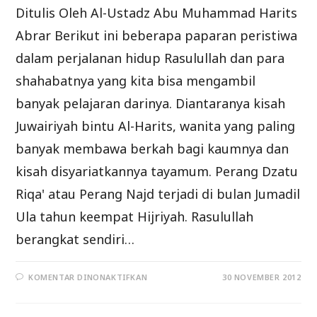
Ditulis Oleh Al-Ustadz Abu Muhammad Harits
Abrar Berikut ini beberapa paparan peristiwa
dalam perjalanan hidup Rasulullah dan para
shahabatnya yang kita bisa mengambil
banyak pelajaran darinya. Diantaranya kisah
Juwairiyah bintu Al-Harits, wanita yang paling
banyak membawa berkah bagi kaumnya dan
kisah disyariatkannya tayamum. Perang Dzatu
Riqa' atau Perang Najd terjadi di bulan Jumadil
Ula tahun keempat Hijriyah. Rasulullah
berangkat sendiri…
PADA
KOMENTAR DINONAKTIFKAN
30 NOVEMBER 2012
PERANG
DZATU
RIQA’,
DUMATUL