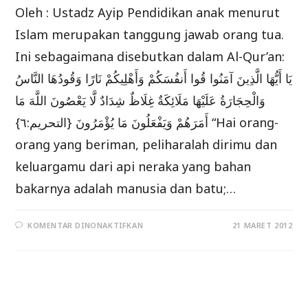
Oleh : Ustadz Ayip Pendidikan anak menurut
Islam merupakan tanggung jawab orang tua.
Ini sebagaimana disebutkan dalam Al-Qur’an:
يَا أَيُّهَا الَّذِينَ آمَنُوا قُوا أَنفُسَكُمْ وَأَهْلِيكُمْ نَارًا وَقُودُهَا النَّاسُ
وَالْحِجَارَةُ عَلَيْهَا مَلَائِكَةٌ غِلَاظٌ شِدَادٌ لَّا يَعْصُونَ اللَّهَ مَا
أَمَرَهُمْ وَيَفْعَلُونَ مَا يُؤْمَرُونَ {التحريم:٦} “Hai orang-
orang yang beriman, peliharalah dirimu dan
keluargamu dari api neraka yang bahan
bakarnya adalah manusia dan batu;…
PADA
KOMENTAR DINONAKTIFKAN
21 MARET 2012
TANGGUNG
JAWAB
PENDIDIKAN
ANAK