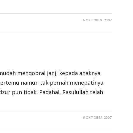
6 OKTOBER 2007
 mudah mengobral janji kepada anaknya
 bertemu namun tak pernah menepatinya.
ur pun tidak. Padahal, Rasulullah telah
6 OKTOBER 2007