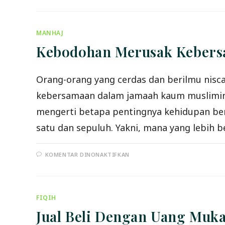
SUNNAH
RASULULLAH
SHALLALLAHU
‘ALAIHI
WA
MANHAJ
SALLAM
DAN
Kebodohan Merusak Keber
MENJAUHI
BID’AH
Orang-orang yang cerdas dan berilmu nis
kebersamaan dalam jamaah kaum muslimin 
mengerti betapa pentingnya kehidupan be
satu dan sepuluh. Yakni, mana yang lebih b
PADA
KOMENTAR DINONAKTIFKAN
KEBODOHAN
MERUSAK
KEBERSAMAAN
FIQIH
Jual Beli Dengan Uang Muk