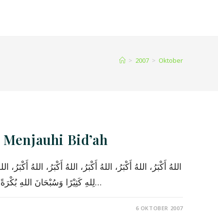
>
2007
>
Oktober
n Menjauhi Bid’ah
لِلهِ كَثِيْرًا وَسُبْحَانَ اللهِ بُكْرَةً وَأَصِيلًا. الْحَمْدُ لِلهِ الَّذِي شَرَعَ لِعِبَادِهِ عِيْدًا يَذْكُرُوْنَهُ فِيْهِ، وَيَشْكُرُوْنَهُ عَلَى فَضْلِهِ وَإِحْسَانِهِ، وَأَشْهَدُ أَنْ لاَ إِلَهَ إِلاَّ اللهُ وَحْدَهُ…
6 OKTOBER 2007