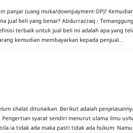
stem panjar (uang muka/downpayment-DP)? Kemudian
 jual beli yang benar? Abdurrazzaq - Temanggung 08
efinisi terbaik untuk jual beli ini adalah apa yang
barang kemudian membayarkan kepada penjual…
um shalat ditunaikan. Berikut adalah penjelasannya
i. Pengertian syarat sendiri menurut ulama ilmu us
ila ia tidak ada maka pasti tidak ada hukum. Namu