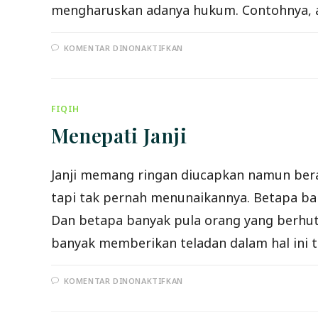
mengharuskan adanya hukum. Contohnya,
PADA
KOMENTAR DINONAKTIFKAN
SYARAT-
SYARAT
SHALAT
FIQIH
Menepati Janji
Janji memang ringan diucapkan namun bera
tapi tak pernah menunaikannya. Betapa b
Dan betapa banyak pula orang yang berhuta
banyak memberikan teladan dalam hal ini 
PADA
KOMENTAR DINONAKTIFKAN
MENEPATI
JANJI