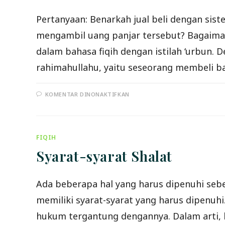
Pertanyaan: Benarkah jual beli dengan si
mengambil uang panjar tersebut? Bagaimana
dalam bahasa fiqih dengan istilah ‘urbun. D
rahimahullahu, yaitu seseorang membeli 
PADA
KOMENTAR DINONAKTIFKAN
JUAL
BELI
DENGAN
UANG
MUKA
FIQIH
Syarat-syarat Shalat
Ada beberapa hal yang harus dipenuhi sebel
memiliki syarat-syarat yang harus dipenuh
hukum tergantung dengannya. Dalam arti, b