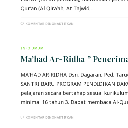
Qur’an (Al Qira’ah, At Tajwid,…
PADA
KOMENTAR DINONAKTIFKAN
MA’HAD
AS
SALAFY
JEMBER
”
MEMBUKA
INFO UMUM
PENDAFTARAN
THULLAB
Ma’had Ar-Ridha ” Penerim
(SANTRI)
BARU
PROGRAM
TAKHASHSHUSH”
MA'HAD AR-RIDHA Dsn. Dagaran, Ped. Taru
SANTRI BARU PROGRAM PENDIDIKAN DAKWAH 
pelajaran secara bertahap sesuai kurikulum y
minimal 16 tahun 3. Dapat membaca Al-Qur
PADA
KOMENTAR DINONAKTIFKAN
MA’HAD
AR-