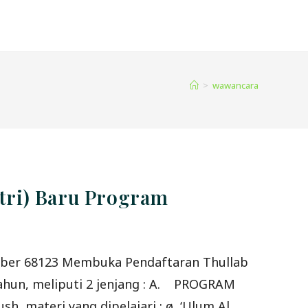
>
wawancara
ntri) Baru Program
ember 68123 Membuka Pendaftaran Thullab
hun, meliputi 2 jenjang : A. PROGRAM
h, materi yang dipelajari : ø ‘Ulum Al