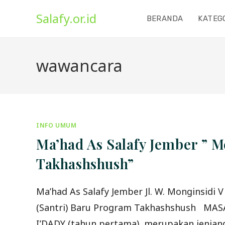
Skip
Salafy.or.id
to
BERANDA
KATEG
content
wawancara
INFO UMUM
Ma’had As Salafy Jember ” 
Takhashshush”
Ma’had As Salafy Jember Jl. W. Monginsid
(Santri) Baru Program Takhashshush MASA
I’DADY (tahun pertama), merupakan jenjang