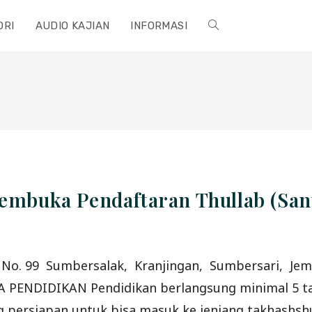
ORI
AUDIO KAJIAN
INFORMASI
TOGGLE
WEBSITE
SEARCH
Membuka Pendaftaran Thullab (Sa
i V No. 99 Sumbersalak, Kranjingan, Sumbersari, J
 PENDIDIKAN Pendidikan berlangsung minimal 5 ta
 persiapan untuk bisa masuk ke jenjang takhashshus