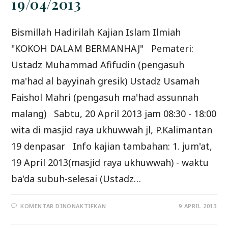
19/04/2013
Bismillah Hadirilah Kajian Islam Ilmiah
"KOKOH DALAM BERMANHAJ" Pemateri:
Ustadz Muhammad Afifudin (pengasuh
ma'had al bayyinah gresik) Ustadz Usamah
Faishol Mahri (pengasuh ma'had assunnah
malang) Sabtu, 20 April 2013 jam 08:30 - 18:00
wita di masjid raya ukhuwwah jl, P.Kalimantan
19 denpasar Info kajian tambahan: 1. jum'at,
19 April 2013(masjid raya ukhuwwah) - waktu
ba'da subuh-selesai (Ustadz…
PADA
KOMENTAR DINONAKTIFKAN
9 APRIL 2013
KAJIAN
ISLAM
ILMIAH