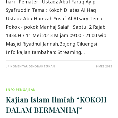
hari Pemateri: Ustadz Abul Faruq Ayip
Syafruddin Tema : Kokoh Di atas Al Haq
Ustadz Abu Hamzah Yusuf Al Atsary Tema :
Pokok - pokok Manhaj Salaf Sabtu, 2 Rajab
1434 H / 11 Mei 2013 M jam 09:00 - 21:00 wib
Masjid Riyadhul Jannah,Bojong Ciluengsi
Info kajian tambahan: Streaming…
PADA
KOMENTAR DINONAKTIFKAN
9 MEI 2013
HADIRILAH
DAUROH
ISLAM
ILMIYYAH
1
HARI
INFO PENGAJIAN
Kajian Islam Ilmiah “KOKOH
DALAM BERMANHAJ”