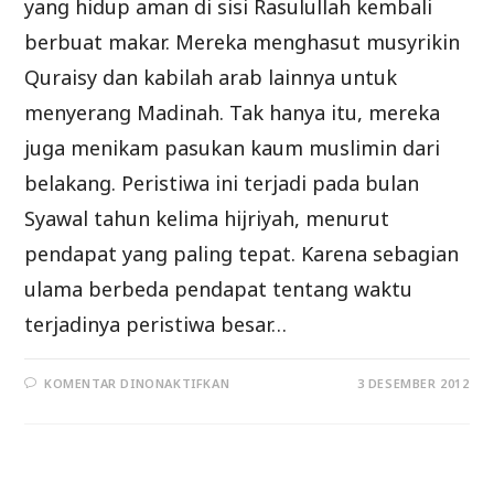
yang hidup aman di sisi Rasulullah kembali
berbuat makar. Mereka menghasut musyrikin
Quraisy dan kabilah arab lainnya untuk
menyerang Madinah. Tak hanya itu, mereka
juga menikam pasukan kaum muslimin dari
belakang. Peristiwa ini terjadi pada bulan
Syawal tahun kelima hijriyah, menurut
pendapat yang paling tepat. Karena sebagian
ulama berbeda pendapat tentang waktu
terjadinya peristiwa besar…
PADA
KOMENTAR DINONAKTIFKAN
3 DESEMBER 2012
PERANG
KHANDAQ
(PERANG
AHZAB)
I