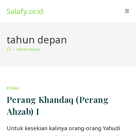
Skip
Salafy.or.id
to
content
tahun depan
>
tahun depan
KISAH
Perang Khandaq (Perang
Ahzab) I
Untuk kesekian kalinya orang-orang Yahudi