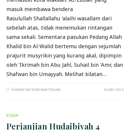
masuk membawa bendera
Rasulullah Shallallahu ‘alaihi wasallam dari
sebelah atas, tidak menemukan rintangan
sama sekali. Sementara pasukan Pedang Allah
Khalid bin Al-Walid bertemu dengan sejumlah
prajurit musyrikin yang kurang akal, dipimpin
oleh 'Ikrimah bin Abu Jahl, Suhail bin 'Amr, dan
Shafwan bin Umayyah. Melihat kilatan…
PADA
KOMENTAR DINONAKTIFKAN
16 MEI 2013
MAKKAH
MENJADI
NEGERI
ISLAM
KISAH
Perjanjian Hudaibiyah 4