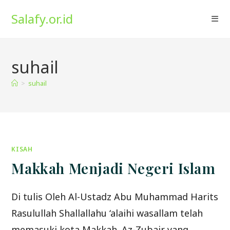
Skip
Salafy.or.id
to
content
suhail
>
suhail
KISAH
Makkah Menjadi Negeri Islam
Di tulis Oleh Al-Ustadz Abu Muhammad Harits
Rasulullah Shallallahu ‘alaihi wasallam telah
memasuki kota Makkah. Az-Zubair yang