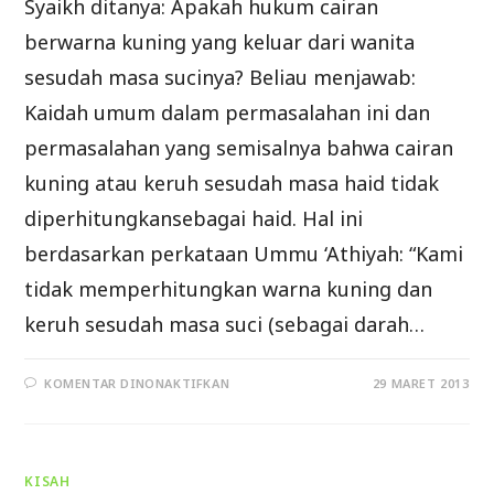
Syaikh ditanya: Apakah hukum cairan
berwarna kuning yang keluar dari wanita
sesudah masa sucinya? Beliau menjawab:
Kaidah umum dalam permasalahan ini dan
permasalahan yang semisalnya bahwa cairan
kuning atau keruh sesudah masa haid tidak
diperhitungkansebagai haid. Hal ini
berdasarkan perkataan Ummu ‘Athiyah: “Kami
tidak memperhitungkan warna kuning dan
keruh sesudah masa suci (sebagai darah…
PADA
KOMENTAR DINONAKTIFKAN
29 MARET 2013
FATWA
–
FATWA
YANG
BERKAITAN
DENGAN
KISAH
DARAH