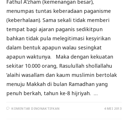
Fathul A’zham (kemenangan besar),
menumpas tuntas keberadaan paganisme
(keberhalaan). Sama sekali tidak memberi
tempat bagi ajaran paganis sedikitpun
bahkan tidak pula melegitimasi kesyirikan
dalam bentuk apapun walau sesingkat
apapun waktunya. Maka dengan kekuatan
sekitar 10.000 orang, Rasulullah shollallahu
‘alaihi wasallam dan kaum muslimin bertolak
menuju Makkah di bulan Ramadhan yang
penuh berkah, tahun ke-8 hijriyah. …
PADA
KOMENTAR DINONAKTIFKAN
4 MEI 2013
AL-
FATHUL
A’ZHAM
(PEMBEBASAN
KOTA