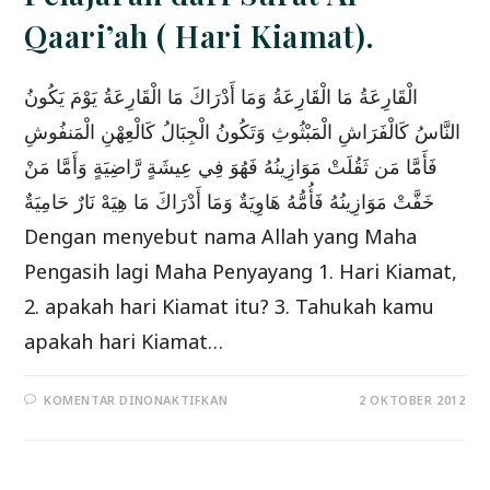
Qaari’ah ( Hari Kiamat).
الْقَارِعَةُ مَا الْقَارِعَةُ وَمَا أَدْرَاكَ مَا الْقَارِعَةُ يَوْمَ يَكُونُ
النَّاسُ كَالْفَرَاشِ الْمَبْثُوثِ وَتَكُونُ الْجِبَالُ كَالْعِهْنِ الْمَنفُوشِ
فَأَمَّا مَن ثَقُلَتْ مَوَازِينُهُ فَهُوَ فِي عِيشَةٍ رَّاضِيَةٍ وَأَمَّا مَنْ
خَفَّتْ مَوَازِينُهُ فَأُمُّهُ هَاوِيَةٌ وَمَا أَدْرَاكَ مَا هِيَهْ نَارٌ حَامِيَةٌ
Dengan menyebut nama Allah yang Maha
Pengasih lagi Maha Penyayang 1. Hari Kiamat,
2. apakah hari Kiamat itu? 3. Tahukah kamu
apakah hari Kiamat…
PADA
KOMENTAR DINONAKTIFKAN
2 OKTOBER 2012
PELAJARAN
DARI
SURAT
AL
QAARI’AH
(