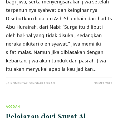
bagi jiwa, serta menyengsarakan jiwa setelah
terpenuhinya syahwat dan keinginannya.
Disebutkan di dalam Ash-Shahihain dari hadits
Abu Hurairah, dari Nabi: “Surga itu diliputi
oleh hal-hal yang tidak disukai, sedangkan
neraka dikitari oleh syawat.” Jiwa memiliki
sifat malas. Namun jika dibiasakan dengan
kebaikan, jiwa akan tunduk dan pasrah. Jiwa
itu akan menyukai apabila kau jadikan…
PADA
KOMENTAR DINONAKTIFKAN
30 MEI 2013
ANJURAN
UNTUK
IKHLAS
DAN
MENJAGA
WAKTU
AQIDAH
(B)
Pelajaran dari Surat Al