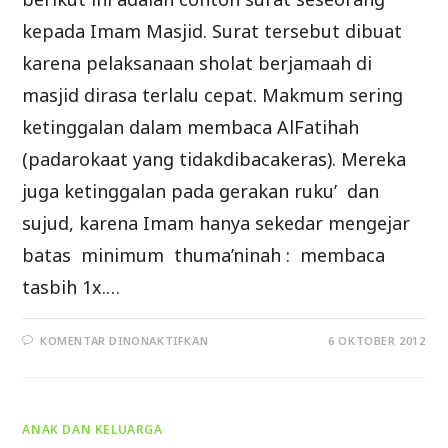
kepada Imam Masjid. Surat tersebut dibuat
karena pelaksanaan sholat berjamaah di
masjid dirasa terlalu cepat. Makmum sering
ketinggalan dalam membaca AlFatihah
(padarokaat yang tidakdibacakeras). Mereka
juga ketinggalan pada gerakan ruku’ dan
sujud, karena Imam hanya sekedar mengejar
batas minimum thuma’ninah : membaca
tasbih 1x.…
PADA
KOMENTAR DINONAKTIFKAN
6 OKTOBER 2012
RISALAH
UNTUK
IMAM
MASJID
ANAK DAN KELUARGA