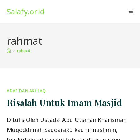
Skip
Salafy.or.id
to
content
rahmat
>
rahmat
ADAB DAN AKHLAQ
Risalah Untuk Imam Masjid
Ditulis Oleh Ustadz Abu Utsman Kharisman
Muqoddimah Saudaraku kaum muslimin,
berikut ini adalah contoh surat seseorang